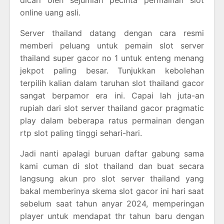
dicari oleh sejumlah pecinta permainan slot
online uang asli.
Server thailand datang dengan cara resmi
memberi peluang untuk pemain slot server
thailand super gacor no 1 untuk enteng menang
jekpot paling besar. Tunjukkan kebolehan
terpilih kalian dalam taruhan slot thailand gacor
sangat berpamor era ini. Capai lah juta-an
rupiah dari slot server thailand gacor pragmatic
play dalam beberapa ratus permainan dengan
rtp slot paling tinggi sehari-hari.
Jadi nanti apalagi buruan daftar gabung sama
kami cuman di slot thailand dan buat secara
langsung akun pro slot server thailand yang
bakal memberinya skema slot gacor ini hari saat
sebelum saat tahun anyar 2024, memperingan
player untuk mendapat thr tahun baru dengan