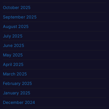
October 2025
September 2025
August 2025
July 2025
June 2025
May 2025
April 2025
March 2025
February 2025
January 2025
December 2024