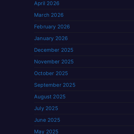
April 2026
March 2026
February 2026
January 2026
December 2025
November 2025
October 2025
September 2025
August 2025
July 2025
June 2025
May 2025