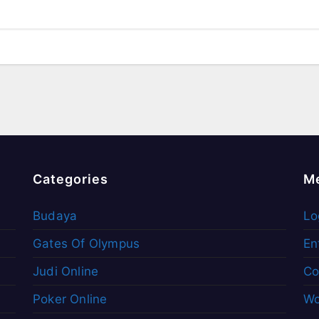
Categories
M
Budaya
Lo
Gates Of Olympus
En
Judi Online
Co
Poker Online
Wo