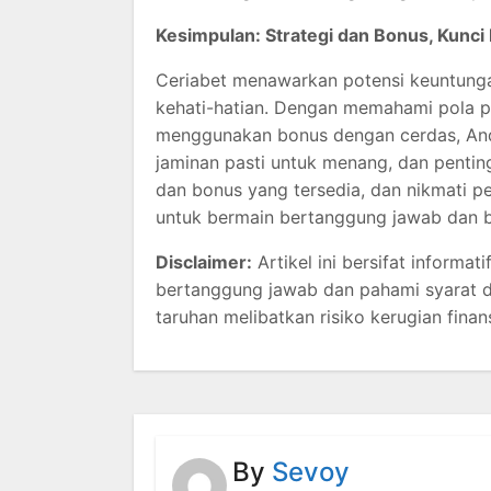
Kesimpulan: Strategi dan Bonus, Kunc
Ceriabet menawarkan potensi keuntunga
kehati-hatian. Dengan memahami pola p
menggunakan bonus dengan cerdas, Anda
jaminan pasti untuk menang, dan penting
dan bonus yang tersedia, dan nikmati per
untuk bermain bertanggung jawab dan bi
Disclaimer:
Artikel ini bersifat informat
bertanggung jawab dan pahami syarat d
taruhan melibatkan risiko kerugian finans
By
Sevoy