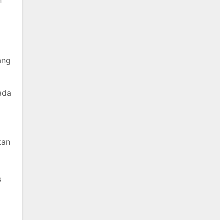
n
ang
ada
kan
s