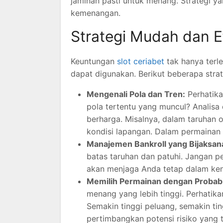
jaminan pasti untuk menang. Strategi 
kemenangan.
Strategi Mudah dan Ef
Keuntungan
slot ceriabet
tak hanya terle
dapat digunakan. Berikut beberapa stra
Mengenali Pola dan Tren:
Perhatika
pola tertentu yang muncul? Analis
berharga. Misalnya, dalam taruhan o
kondisi lapangan. Dalam permainan ka
Manajemen Bankroll yang Bijaksan
batas taruhan dan patuhi. Jangan p
akan menjaga Anda tetap dalam kend
Memilih Permainan dengan Probabil
menang yang lebih tinggi. Perhatika
Semakin tinggi peluang, semakin t
pertimbangkan potensi risiko yang t