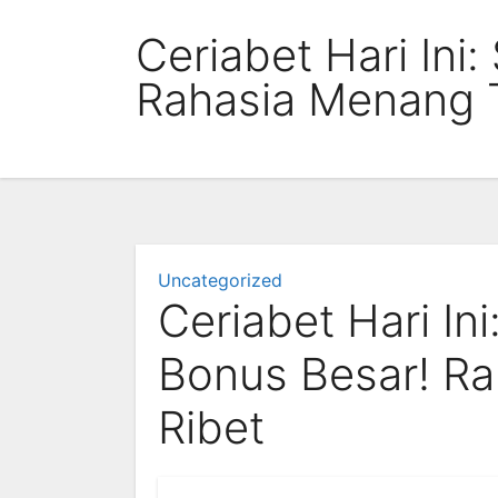
Skip
Ceriabet Hari Ini
to
content
Rahasia Menang 
Uncategorized
Ceriabet Hari In
Bonus Besar! R
Ribet