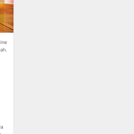
line
ah.
da