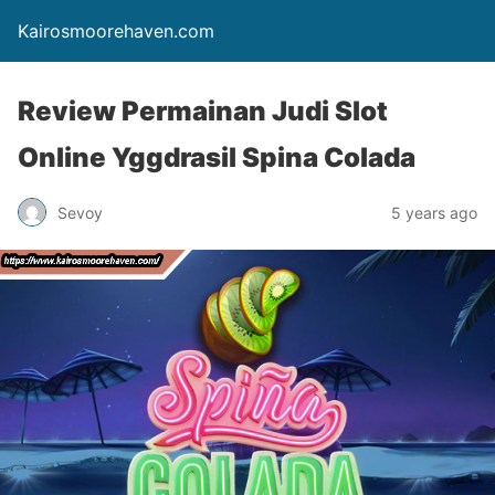
Kairosmoorehaven.com
Review Permainan Judi Slot
Online Yggdrasil Spina Colada
Sevoy
5 years ago