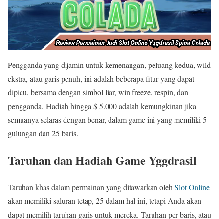
Pengganda yang dijamin untuk kemenangan, peluang kedua, wild
ekstra, atau garis penuh, ini adalah beberapa fitur yang dapat
dipicu, bersama dengan simbol liar, win freeze, respin, dan
pengganda. Hadiah hingga $ 5.000 adalah kemungkinan jika
semuanya selaras dengan benar, dalam game ini yang memiliki 5
gulungan dan 25 baris.
Taruhan dan Hadiah Game Yggdrasil
Taruhan khas dalam permainan yang ditawarkan oleh
Slot Online
akan memiliki saluran tetap, 25 dalam hal ini, tetapi Anda akan
dapat memilih taruhan garis untuk mereka. Taruhan per baris, atau