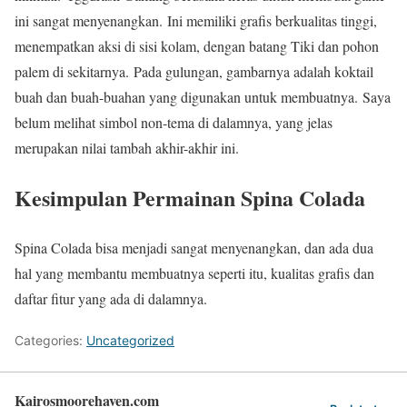
ini sangat menyenangkan. Ini memiliki grafis berkualitas tinggi,
menempatkan aksi di sisi kolam, dengan batang Tiki dan pohon
palem di sekitarnya. Pada gulungan, gambarnya adalah koktail
buah dan buah-buahan yang digunakan untuk membuatnya. Saya
belum melihat simbol non-tema di dalamnya, yang jelas
merupakan nilai tambah akhir-akhir ini.
Kesimpulan Permainan Spina Colada
Spina Colada bisa menjadi sangat menyenangkan, dan ada dua
hal yang membantu membuatnya seperti itu, kualitas grafis dan
daftar fitur yang ada di dalamnya.
Categories:
Uncategorized
Kairosmoorehaven.com