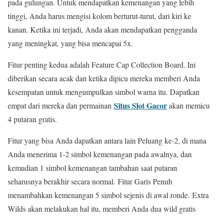
pada gulungan. Untuk mendapatkan kemenangan yang lebih
tinggi, Anda harus mengisi kolom berturut-turut, dari kiri ke
kanan. Ketika ini terjadi, Anda akan mendapatkan pengganda
yang meningkat, yang bisa mencapai 5x.
Fitur penting kedua adalah Feature Cap Collection Board. Ini
diberikan secara acak dan ketika dipicu mereka memberi Anda
kesempatan untuk mengumpulkan simbol warna itu. Dapatkan
Situs Slot Gacor
empat dari mereka dan permainan
akan memicu
4 putaran gratis.
Fitur yang bisa Anda dapatkan antara lain Peluang ke-2, di mana
Anda menerima 1-2 simbol kemenangan pada awalnya, dan
kemudian 1 simbol kemenangan tambahan saat putaran
seharusnya berakhir secara normal. Fitur Garis Penuh
menambahkan kemenangan 5 simbol sejenis di awal ronde. Extra
Wilds akan melakukan hal itu, memberi Anda dua wild gratis