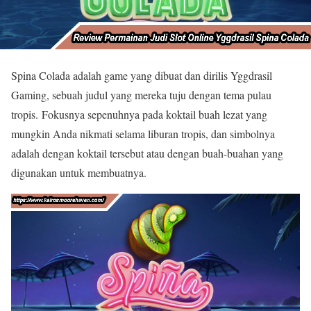
Spina Colada adalah game yang dibuat dan dirilis Yggdrasil
Gaming, sebuah judul yang mereka tuju dengan tema pulau
tropis. Fokusnya sepenuhnya pada koktail buah lezat yang
mungkin Anda nikmati selama liburan tropis, dan simbolnya
adalah dengan koktail tersebut atau dengan buah-buahan yang
digunakan untuk membuatnya.