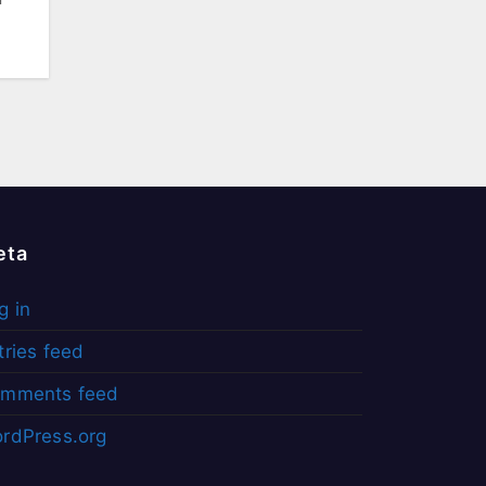
eta
g in
tries feed
mments feed
rdPress.org