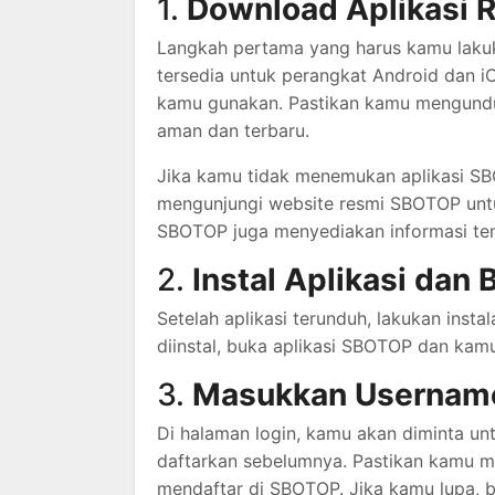
1.
Download Aplikasi
Langkah pertama yang harus kamu lakuk
tersedia untuk perangkat Android dan i
kamu gunakan. Pastikan kamu mengunduh
aman dan terbaru.
Jika kamu tidak menemukan aplikasi SB
mengunjungi website resmi SBOTOP untuk
SBOTOP juga menyediakan informasi tent
2.
Instal Aplikasi dan
Setelah aplikasi terunduh, lakukan insta
diinstal, buka aplikasi SBOTOP dan kam
3.
Masukkan Usernam
Di halaman login, kamu akan diminta 
daftarkan sebelumnya. Pastikan kamu me
mendaftar di SBOTOP. Jika kamu lupa, 