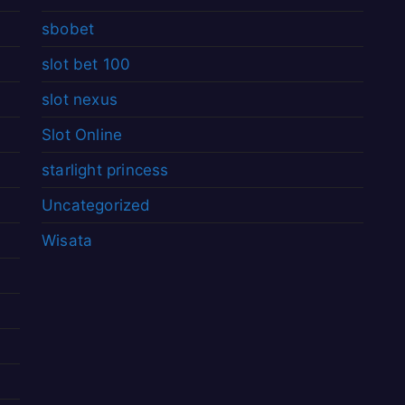
sbobet
slot bet 100
slot nexus
Slot Online
starlight princess
Uncategorized
Wisata