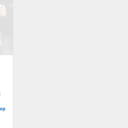
i
top