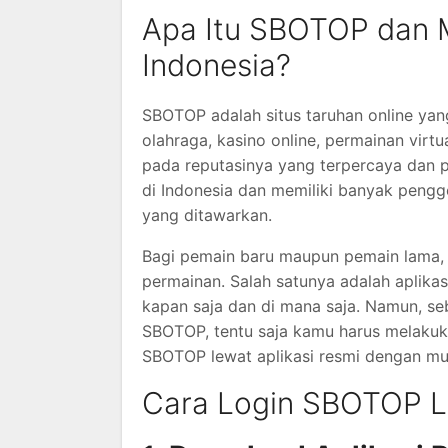
Apa Itu SBOTOP dan 
Indonesia?
SBOTOP adalah situs taruhan online yan
olahraga, kasino online, permainan virt
pada reputasinya yang terpercaya dan pi
di Indonesia dan memiliki banyak pengg
yang ditawarkan.
Bagi pemain baru maupun pemain lama
permainan. Salah satunya adalah apli
kapan saja dan di mana saja. Namun, seb
SBOTOP, tentu saja kamu harus melakukan
SBOTOP lewat aplikasi resmi dengan mu
Cara Login SBOTOP Le