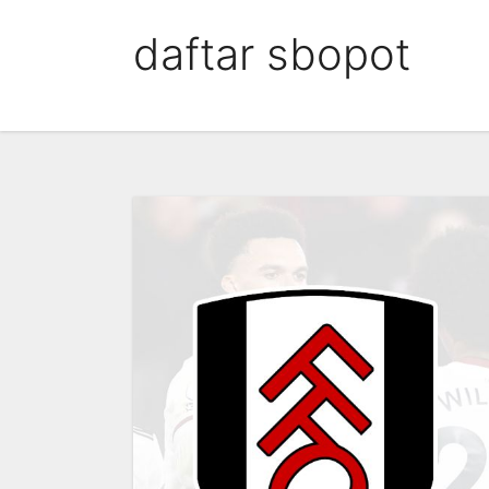
Skip
daftar sbopot
to
content