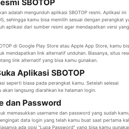
 Resmi SBOTOP
an adalah mengunduh aplikasi SBOTOP resmi. Aplikasi ini
OS, sehingga kamu bisa memilih sesuai dengan perangkat y
 aplikasi dari sumber resmi agar mendapatkan versi yan
OTOP di Google Play Store atau Apple App Store, kamu bi
 mendapatkan link alternatif unduhan. Biasanya, situs res
ang link alternatif yang bisa kamu gunakan.
 Buka Aplikasi SBOTOP
lasi seperti biasa pada perangkat kamu. Setelah selesai
u akan langsung diarahkan ke halaman login.
e dan Password
untuk memasukkan username dan password yang sudah kam
ngingat data login yang telah kamu buat saat pertama kal
biasanya ada opsi “Lupa Password” yang bisa kamu gunaka