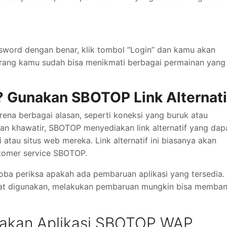
word dengan benar, klik tombol “Login” dan kamu akan
arang kamu sudah bisa menikmati berbagai permainan yang
? Gunakan SBOTOP Link Alternati
arena berbagai alasan, seperti koneksi yang buruk atau
n khawatir, SBOTOP menyediakan link alternatif yang dap
tau situs web mereka. Link alternatif ini biasanya akan
ustomer service SBOTOP.
oba periksa apakah ada pembaruan aplikasi yang tersedia.
dapat digunakan, melakukan pembaruan mungkin bisa memban
akan Aplikasi SBOTOP WAP