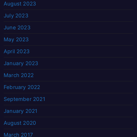
August 2023
July 2023
June 2023
May 2023
April 2023
January 2023
March 2022
February 2022
September 2021
January 2021
August 2020
March 2017