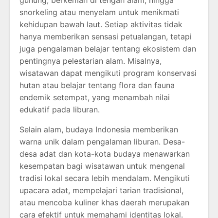
snorkeling atau menyelam untuk menikmati
kehidupan bawah laut. Setiap aktivitas tidak
hanya memberikan sensasi petualangan, tetapi
juga pengalaman belajar tentang ekosistem dan
pentingnya pelestarian alam. Misalnya,
wisatawan dapat mengikuti program konservasi
hutan atau belajar tentang flora dan fauna
endemik setempat, yang menambah nilai
edukatif pada liburan.
Selain alam, budaya Indonesia memberikan
warna unik dalam pengalaman liburan. Desa-
desa adat dan kota-kota budaya menawarkan
kesempatan bagi wisatawan untuk mengenal
tradisi lokal secara lebih mendalam. Mengikuti
upacara adat, mempelajari tarian tradisional,
atau mencoba kuliner khas daerah merupakan
cara efektif untuk memahami identitas lokal.