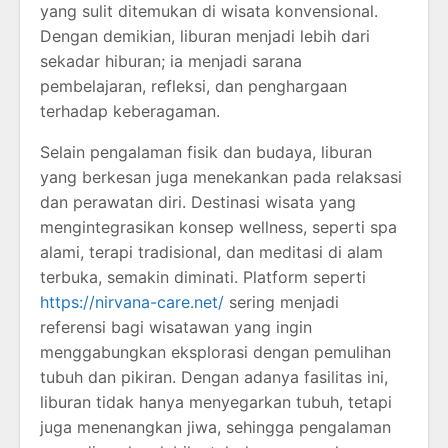
yang sulit ditemukan di wisata konvensional.
Dengan demikian, liburan menjadi lebih dari
sekadar hiburan; ia menjadi sarana
pembelajaran, refleksi, dan penghargaan
terhadap keberagaman.
Selain pengalaman fisik dan budaya, liburan
yang berkesan juga menekankan pada relaksasi
dan perawatan diri. Destinasi wisata yang
mengintegrasikan konsep wellness, seperti spa
alami, terapi tradisional, dan meditasi di alam
terbuka, semakin diminati. Platform seperti
https://nirvana-care.net/
sering menjadi
referensi bagi wisatawan yang ingin
menggabungkan eksplorasi dengan pemulihan
tubuh dan pikiran. Dengan adanya fasilitas ini,
liburan tidak hanya menyegarkan tubuh, tetapi
juga menenangkan jiwa, sehingga pengalaman