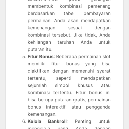
membentuk kombinasi pemenang
berdasarkan tabel pembayaran
permainan, Anda akan mendapatkan
kemenangan sesuai dengan
kombinasi tersebut. Jika tidak, Anda
kehilangan taruhan Anda untuk
putaran itu.
Fitur Bonus
: Beberapa permainan slot
memiliki fitur bonus yang bisa
diaktifkan dengan memenuhi syarat
tertentu, seperti mendapatkan
sejumlah simbol khusus atau
kombinasi tertentu. Fitur bonus ini
bisa berupa putaran gratis, permainan
bonus interaktif, atau pengganda
kemenangan.
Kelola Bankroll
: Penting untuk
mengelola uang Anda dengan