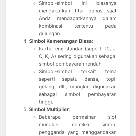
Simbol-simbol ini biasanya
mengaktifkan fitur bonus saat
Anda mendapatkannya dalam
kombinasi tertentu pada
gulungan.
Simbol Kemenangan Biasa
:
Kartu remi standar (seperti 10, J,
Q, K, A) sering digunakan sebagai
simbol pembayaran rendah.
Simbol-simbol terkait tema
seperti sepatu dansa, topi,
gelang, dll., mungkin digunakan
sebagai simbol pembayaran
tinggi.
Simbol Multiplier
:
Beberapa permainan slot
mungkin memiliki simbol
pengganda yang menggandakan