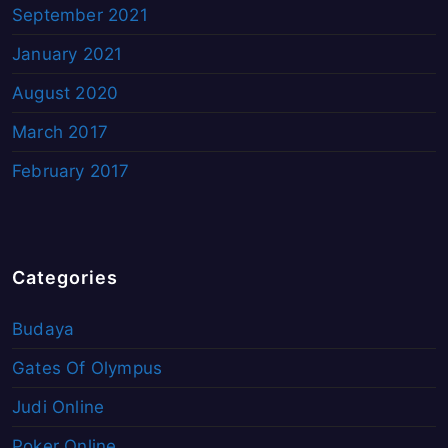
September 2021
January 2021
August 2020
March 2017
February 2017
Categories
Budaya
Gates Of Olympus
Judi Online
Poker Online