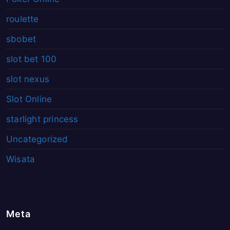
roulette
sbobet
slot bet 100
slot nexus
Slot Online
starlight princess
Uncategorized
Wisata
Meta