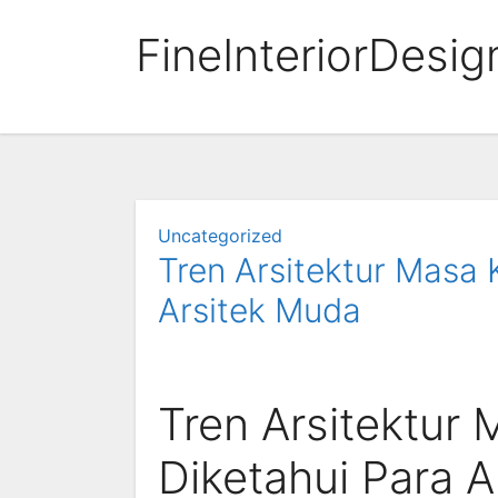
Skip
FineInteriorDesig
to
content
Uncategorized
Tren Arsitektur Masa 
Arsitek Muda
Tren Arsitektur 
Diketahui Para 