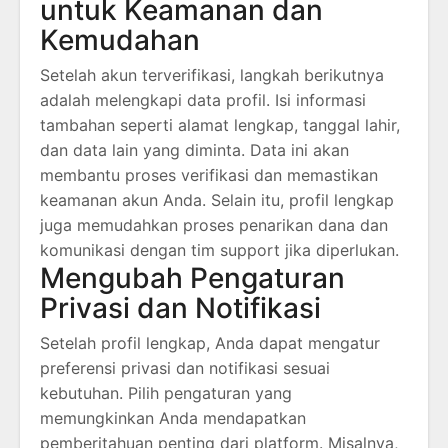
untuk Keamanan dan
Kemudahan
Setelah akun terverifikasi, langkah berikutnya
adalah melengkapi data profil. Isi informasi
tambahan seperti alamat lengkap, tanggal lahir,
dan data lain yang diminta. Data ini akan
membantu proses verifikasi dan memastikan
keamanan akun Anda. Selain itu, profil lengkap
juga memudahkan proses penarikan dana dan
komunikasi dengan tim support jika diperlukan.
Mengubah Pengaturan
Privasi dan Notifikasi
Setelah profil lengkap, Anda dapat mengatur
preferensi privasi dan notifikasi sesuai
kebutuhan. Pilih pengaturan yang
memungkinkan Anda mendapatkan
pemberitahuan penting dari platform. Misalnya,