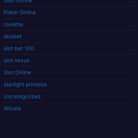
Judi Online
Poker Online
roulette
sbobet
slot bet 100
slot nexus
Slot Online
starlight princess
Uncategorized
Wisata