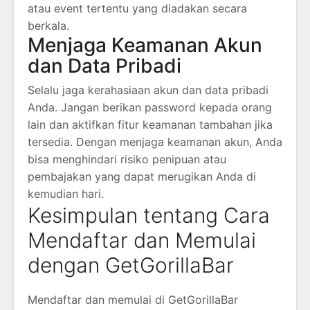
atau event tertentu yang diadakan secara
berkala.
Menjaga Keamanan Akun
dan Data Pribadi
Selalu jaga kerahasiaan akun dan data pribadi
Anda. Jangan berikan password kepada orang
lain dan aktifkan fitur keamanan tambahan jika
tersedia. Dengan menjaga keamanan akun, Anda
bisa menghindari risiko penipuan atau
pembajakan yang dapat merugikan Anda di
kemudian hari.
Kesimpulan tentang Cara
Mendaftar dan Memulai
dengan GetGorillaBar
Mendaftar dan memulai di GetGorillaBar