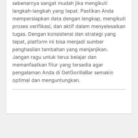
sebenarnya sangat mudah jika mengikuti
langkah-langkah yang tepat. Pastikan Anda
mempersiapkan data dengan lengkap, mengikuti
proses verifikasi, dan aktif dalam menyelesaikan
tugas. Dengan konsistensi dan strategi yang
tepat, platform ini bisa menjadi sumber
penghasilan tambahan yang menjanjikan.
Jangan ragu untuk terus belajar dan
memanfaatkan fitur yang tersedia agar
pengalaman Anda di GetGorillaBar semakin
optimal dan menguntungkan.