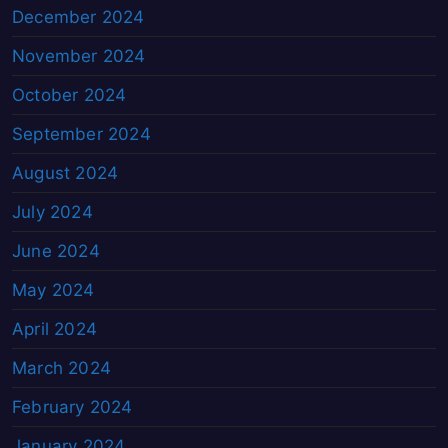
December 2024
November 2024
October 2024
September 2024
August 2024
July 2024
June 2024
May 2024
April 2024
March 2024
February 2024
January 2024