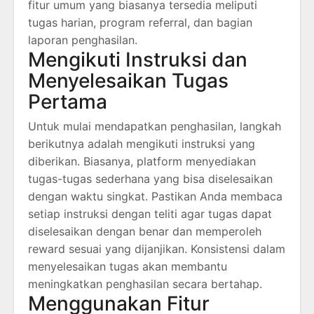
fitur umum yang biasanya tersedia meliputi
tugas harian, program referral, dan bagian
laporan penghasilan.
Mengikuti Instruksi dan
Menyelesaikan Tugas
Pertama
Untuk mulai mendapatkan penghasilan, langkah
berikutnya adalah mengikuti instruksi yang
diberikan. Biasanya, platform menyediakan
tugas-tugas sederhana yang bisa diselesaikan
dengan waktu singkat. Pastikan Anda membaca
setiap instruksi dengan teliti agar tugas dapat
diselesaikan dengan benar dan memperoleh
reward sesuai yang dijanjikan. Konsistensi dalam
menyelesaikan tugas akan membantu
meningkatkan penghasilan secara bertahap.
Menggunakan Fitur