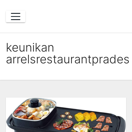
Skip
to
content
keunikan
arrelsrestaurantprades