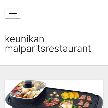
Skip
to
content
keunikan
malparitsrestaurant