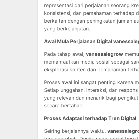
representasi dari perjalanan seorang kr
konsistensi, dan pemahaman terhadap din
berkaitan dengan peningkatan jumlah au
yang berkelanjutan.
Awal Mula Perjalanan Digital vanessal
Pada tahap awal,
vanessalegrow
memula
memanfaatkan media sosial sebagai saran
eksplorasi konten dan pemahaman terhad
Proses awal ini sangat penting karena
Setiap unggahan, interaksi, dan respon
yang relevan dan menarik bagi pengikut. 
secara bertahap.
Proses Adaptasi terhadap Tren Digital
Seiring berjalannya waktu,
vanessalegr
terus berubah. Dunia media sosial bersi