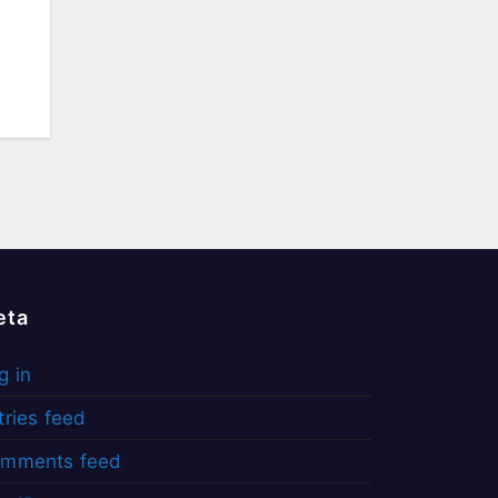
eta
g in
tries feed
mments feed