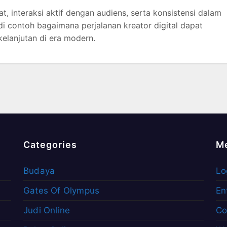
 interaksi aktif dengan audiens, serta konsistensi dalam
i contoh bagaimana perjalanan kreator digital dapat
elanjutan di era modern.
Categories
M
Budaya
Lo
Gates Of Olympus
En
Judi Online
Co