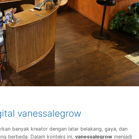
gital vanessalegrow
irkan banyak kreator dengan latar belakang, gaya, dan
ng berbeda. Dalam konteks ini,
vanessalegrow
menjadi