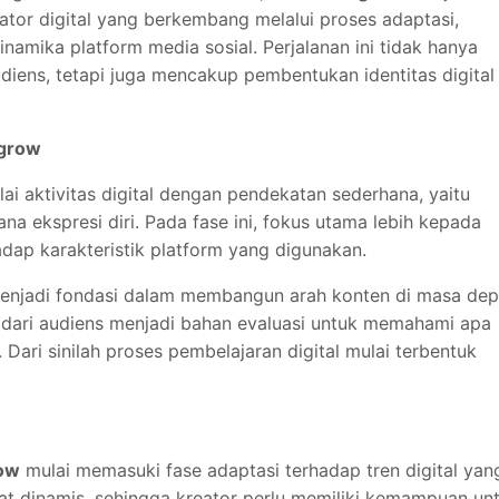
eator digital yang berkembang melalui proses adaptasi,
amika platform media sosial. Perjalanan ini tidak hanya
diens, tetapi juga mencakup pembentukan identitas digital
egrow
i aktivitas digital dengan pendekatan sederhana, yaitu
a ekspresi diri. Pada fase ini, fokus utama lebih kepada
ap karakteristik platform yang digunakan.
 menjadi fondasi dalam membangun arah konten di masa dep
s dari audiens menjadi bahan evaluasi untuk memahami apa
Dari sinilah proses pembelajaran digital mulai terbentuk
ow
mulai memasuki fase adaptasi terhadap tren digital yan
fat dinamis, sehingga kreator perlu memiliki kemampuan un