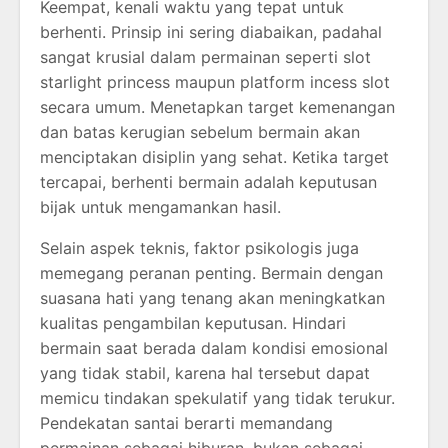
Keempat, kenali waktu yang tepat untuk
berhenti. Prinsip ini sering diabaikan, padahal
sangat krusial dalam permainan seperti slot
starlight princess maupun platform incess slot
secara umum. Menetapkan target kemenangan
dan batas kerugian sebelum bermain akan
menciptakan disiplin yang sehat. Ketika target
tercapai, berhenti bermain adalah keputusan
bijak untuk mengamankan hasil.
Selain aspek teknis, faktor psikologis juga
memegang peranan penting. Bermain dengan
suasana hati yang tenang akan meningkatkan
kualitas pengambilan keputusan. Hindari
bermain saat berada dalam kondisi emosional
yang tidak stabil, karena hal tersebut dapat
memicu tindakan spekulatif yang tidak terukur.
Pendekatan santai berarti memandang