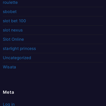
roulette
sbobet
slot bet 100
slot nexus
Slot Online
starlight princess
Uncategorized
Wisata
Meta
Log in