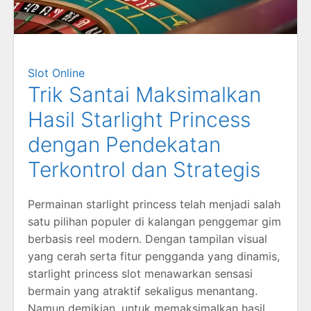
Slot Online
Trik Santai Maksimalkan
Hasil Starlight Princess
dengan Pendekatan
Terkontrol dan Strategis
Permainan starlight princess telah menjadi salah
satu pilihan populer di kalangan penggemar gim
berbasis reel modern. Dengan tampilan visual
yang cerah serta fitur pengganda yang dinamis,
starlight princess slot menawarkan sensasi
bermain yang atraktif sekaligus menantang.
Namun demikian, untuk memaksimalkan hasil