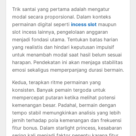
Trik santai yang pertama adalah mengatur
modal secara proporsional. Dalam konteks
permainan digital seperti
incess slot
maupun
slot incess lainnya, pengelolaan anggaran
menjadi fondasi utama. Tentukan batas harian
yang realistis dan hindari keputusan impulsif
untuk menambah modal saat hasil belum sesuai
harapan. Pendekatan ini akan menjaga stabilitas
emosi sekaligus memperpanjang durasi bermain.
Kedua, terapkan ritme permainan yang
konsisten. Banyak pemain tergoda untuk
mempercepat putaran ketika melihat potensi
kemenangan besar. Padahal, bermain dengan
tempo stabil memungkinkan analisis yang lebih
jernih terhadap pola kemenangan dan frekuensi
fitur bonus. Dalam starlight princess, kesabaran
sering kali menjadi faktor penentu karena fitur