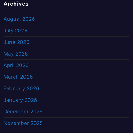
Archives
August 2026
July 2026
June 2026
May 2026
April 2026
March 2026
February 2026
January 2026
December 2025
November 2025