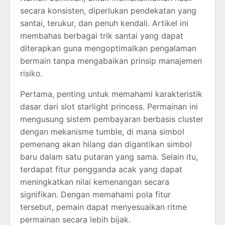
secara konsisten, diperlukan pendekatan yang
santai, terukur, dan penuh kendali. Artikel ini
membahas berbagai trik santai yang dapat
diterapkan guna mengoptimalkan pengalaman
bermain tanpa mengabaikan prinsip manajemen
risiko.
Pertama, penting untuk memahami karakteristik
dasar dari slot starlight princess. Permainan ini
mengusung sistem pembayaran berbasis cluster
dengan mekanisme tumble, di mana simbol
pemenang akan hilang dan digantikan simbol
baru dalam satu putaran yang sama. Selain itu,
terdapat fitur pengganda acak yang dapat
meningkatkan nilai kemenangan secara
signifikan. Dengan memahami pola fitur
tersebut, pemain dapat menyesuaikan ritme
permainan secara lebih bijak.