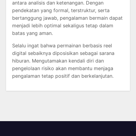
antara analisis dan ketenangan. Dengan
pendekatan yang formal, terstruktur, serta
bertanggung jawab, pengalaman bermain dapat
menjadi lebih optimal sekaligus tetap dalam
batas yang aman.
Selalu ingat bahwa permainan berbasis reel
digital sebaiknya diposisikan sebagai sarana
hiburan. Mengutamakan kendali diri dan
pengelolaan risiko akan membantu menjaga
pengalaman tetap positif dan berkelanjutan.