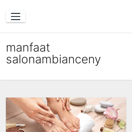
Skip
to
content
manfaat
salonambianceny