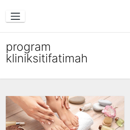
Skip
to
content
program
kliniksitifatimah