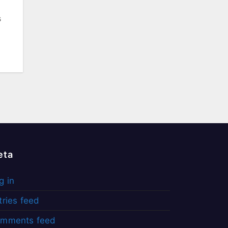
s
eta
g in
tries feed
mments feed