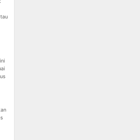
k
atau
ini
uai
gus
kan
is
i