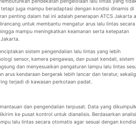
membutuhkan pendekatan pengelolaan lalu lintas yang tida
, tetapi juga mampu beradaptasi dengan kondisi dinamis di
eran penting dalam hal ini adalah penerapan ATCS Jakarta 
 dirancang untuk membantu mengatur arus lalu lintas secara
 sehingga mampu meningkatkan keamanan serta ketepatan
h
Jakarta
.
nciptakan sistem pengendalian lalu lintas yang lebih
ologi sensor, kamera pengawas, dan pusat kendali, sistem 
ngsung dan menyesuaikan pengaturan lampu lalu lintas ses
 arus kendaraan bergerak lebih lancar dan teratur, sekali
ng terjadi di kawasan perkotaan padat.
mantauan dan pengendalian terpusat. Data yang dikumpul
kirim ke pusat kontrol untuk dianalisis. Berdasarkan analis
ampu lalu lintas secara otomatis agar sesuai dengan kondis