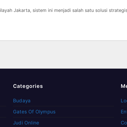
wilayah
Jakarta
, sistem ini menjadi salah satu solusi strategi
Categories
M
Budaya
Lo
Gates Of Olympus
En
Judi Online
Co