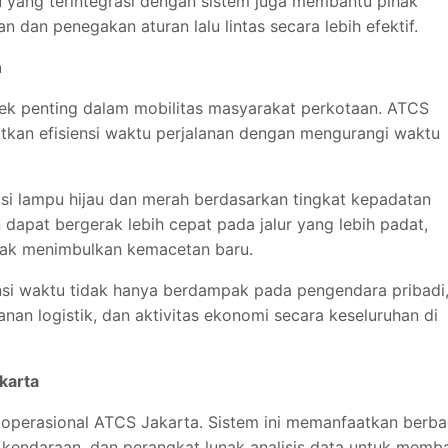
 yang terintegrasi dengan sistem juga membantu pihak
an penegakan aturan lalu lintas secara lebih efektif.
n
pek penting dalam mobilitas masyarakat perkotaan. ATCS
tkan efisiensi waktu perjalanan dengan mengurangi waktu
asi lampu hijau dan merah berdasarkan tingkat kepadatan
dapat bergerak lebih cepat pada jalur yang lebih padat,
tidak menimbulkan kemacetan baru.
ensi waktu tidak hanya berdampak pada pengendara pribadi
anan logistik, dan aktivitas ekonomi secara keseluruhan di
karta
 operasional ATCS Jakarta. Sistem ini memanfaatkan berba
 kendaraan, dan perangkat lunak analisis data untuk memb