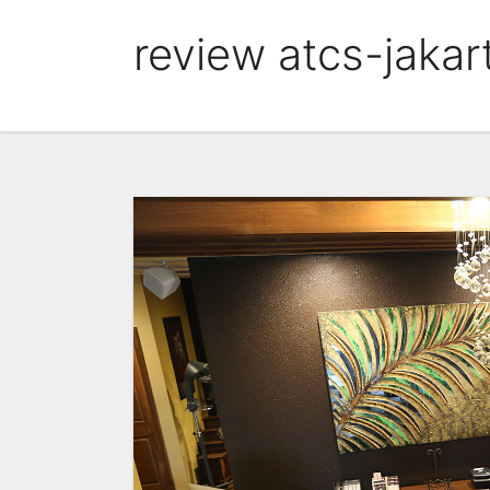
Skip
review atcs-jakar
to
content