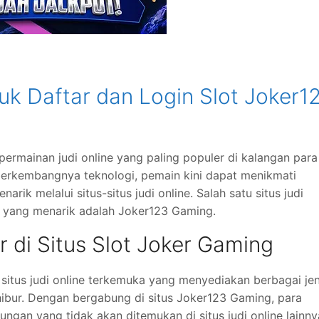
k Daftar dan Login Slot Joker1
 permainan judi online yang paling populer di kalangan para
rkembangnya teknologi, pemain kini dapat menikmati
ik melalui situs-situs judi online. Salah satu situs judi
 yang menarik adalah Joker123 Gaming.
 di Situs Slot Joker Gaming
itus judi online terkemuka yang menyediakan berbagai jen
ibur. Dengan bergabung di situs Joker123 Gaming, para
gan yang tidak akan ditemukan di situs judi online lainny