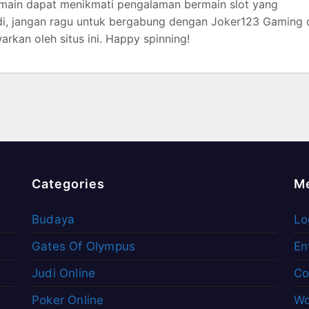
pemain dapat menikmati pengalaman bermain slot yang
, jangan ragu untuk bergabung dengan Joker123 Gaming 
rkan oleh situs ini. Happy spinning!
Categories
M
Budaya
Lo
Gates Of Olympus
En
Judi Online
Co
Poker Online
Wo