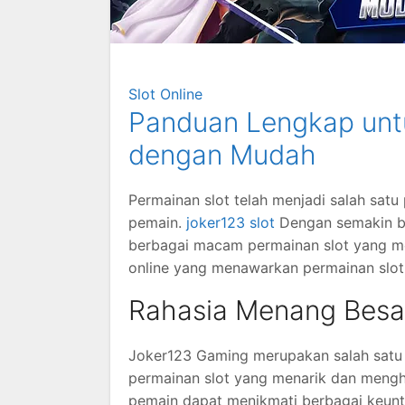
Slot Online
Panduan Lengkap untu
dengan Mudah
Permainan slot telah menjadi salah satu
pemain.
joker123 slot
Dengan semakin be
berbagai macam permainan slot yang menar
online yang menawarkan permainan slot
Rahasia Menang Besar
Joker123 Gaming merupakan salah satu s
permainan slot yang menarik dan mengh
pemain dapat menikmati berbagai keuntun