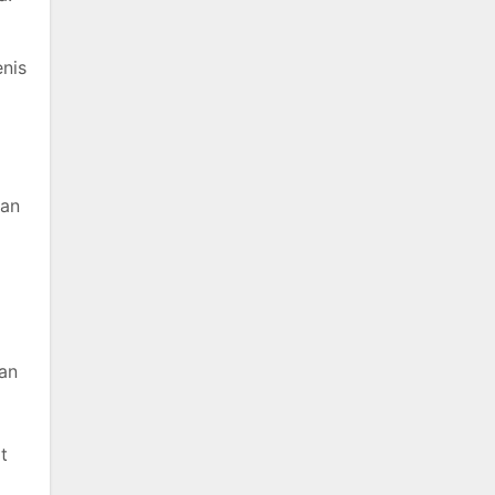
nis
kan
an
t