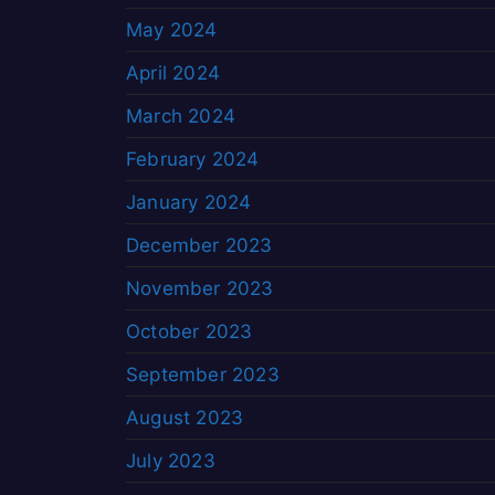
May 2024
April 2024
March 2024
February 2024
January 2024
December 2023
November 2023
October 2023
September 2023
August 2023
July 2023