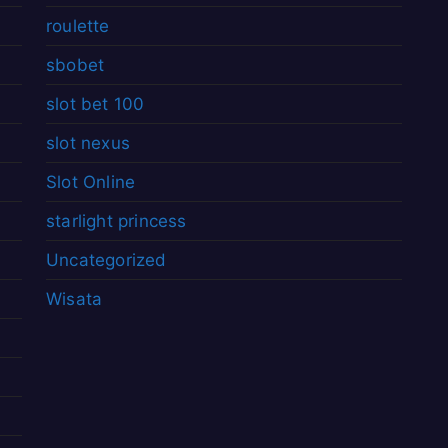
roulette
sbobet
slot bet 100
slot nexus
Slot Online
starlight princess
Uncategorized
Wisata