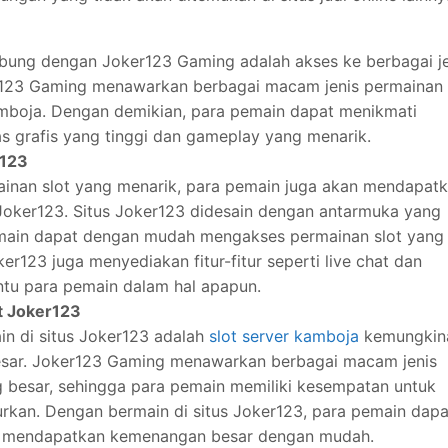
bung dengan Joker123 Gaming adalah akses ke berbagai je
er123 Gaming menawarkan berbagai macam jenis permainan
amboja. Dengan demikian, para pemain dapat menikmati
as grafis yang tinggi dan gameplay yang menarik.
r123
mainan slot yang menarik, para pemain juga akan mendapat
Joker123. Situs Joker123 didesain dengan antarmuka yang
main dapat dengan mudah mengakses permainan slot yang
ker123 juga menyediakan fitur-fitur seperti live chat dan
tu para pemain dalam hal apapun.
t Joker123
n di situs Joker123 adalah
slot server kamboja
kemungkin
sar. Joker123 Gaming menawarkan berbagai macam jenis
g besar, sehingga para pemain memiliki kesempatan untuk
an. Dengan bermain di situs Joker123, para pemain dapa
n mendapatkan kemenangan besar dengan mudah.