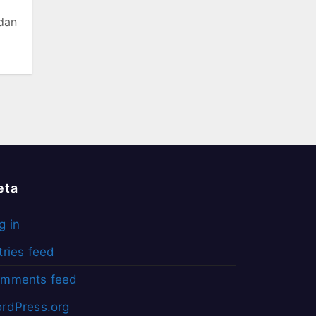
dan
eta
g in
tries feed
mments feed
rdPress.org