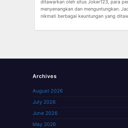
ditawarkan oleh situs Joker123, para 
menyenangkan dan menguntungkan. Jadi
nikmati berbagai keuntungan yang ditawa
Archives
August 2026
July 2026
June 2026
May 2026