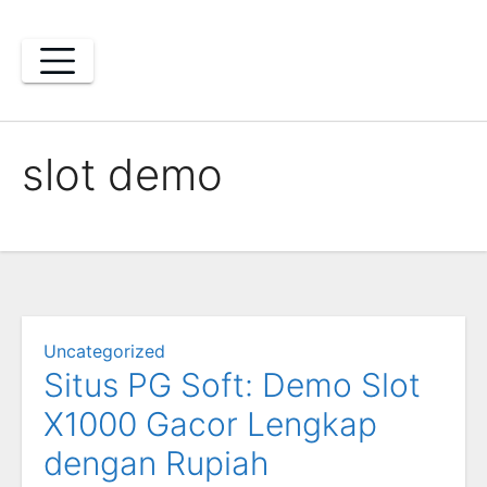
Skip
to
content
slot demo
Uncategorized
Situs PG Soft: Demo Slot
X1000 Gacor Lengkap
dengan Rupiah