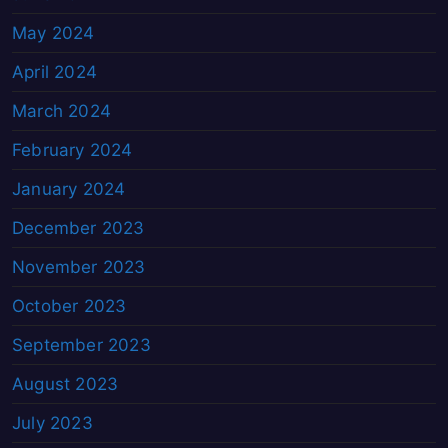
May 2024
April 2024
March 2024
February 2024
January 2024
December 2023
November 2023
October 2023
September 2023
August 2023
July 2023