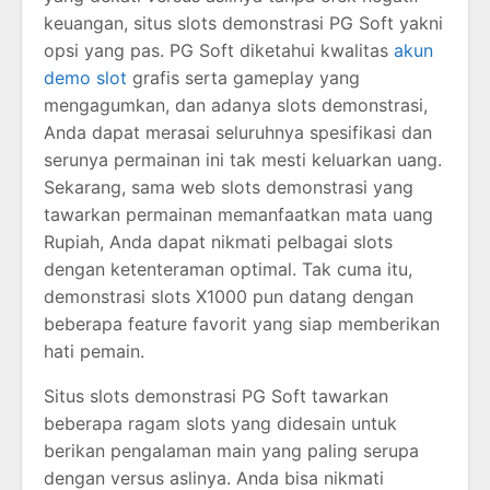
keuangan, situs slots demonstrasi PG Soft yakni
opsi yang pas. PG Soft diketahui kwalitas
akun
demo slot
grafis serta gameplay yang
mengagumkan, dan adanya slots demonstrasi,
Anda dapat merasai seluruhnya spesifikasi dan
serunya permainan ini tak mesti keluarkan uang.
Sekarang, sama web slots demonstrasi yang
tawarkan permainan memanfaatkan mata uang
Rupiah, Anda dapat nikmati pelbagai slots
dengan ketenteraman optimal. Tak cuma itu,
demonstrasi slots X1000 pun datang dengan
beberapa feature favorit yang siap memberikan
hati pemain.
Situs slots demonstrasi PG Soft tawarkan
beberapa ragam slots yang didesain untuk
berikan pengalaman main yang paling serupa
dengan versus aslinya. Anda bisa nikmati