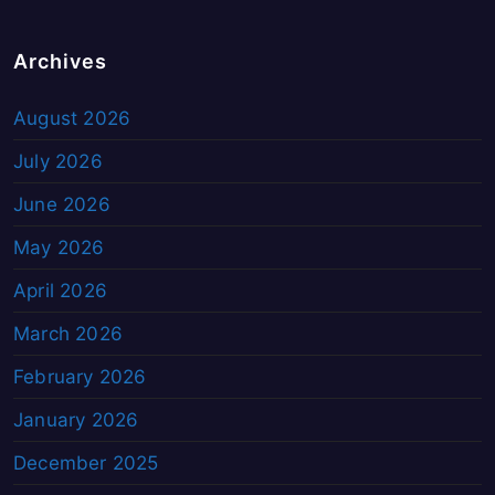
Archives
August 2026
July 2026
June 2026
May 2026
April 2026
March 2026
February 2026
January 2026
December 2025