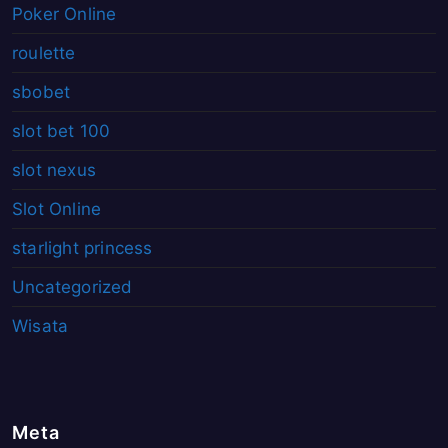
Poker Online
roulette
sbobet
slot bet 100
slot nexus
Slot Online
starlight princess
Uncategorized
Wisata
Meta