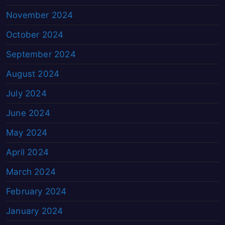
November 2024
October 2024
September 2024
August 2024
July 2024
June 2024
May 2024
April 2024
March 2024
February 2024
January 2024