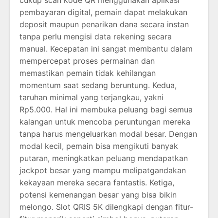
cukup scan kode QR menggunakan aplikasi
pembayaran digital, pemain dapat melakukan
deposit maupun penarikan dana secara instan
tanpa perlu mengisi data rekening secara
manual. Kecepatan ini sangat membantu dalam
mempercepat proses permainan dan
memastikan pemain tidak kehilangan
momentum saat sedang beruntung. Kedua,
taruhan minimal yang terjangkau, yakni
Rp5.000. Hal ini membuka peluang bagi semua
kalangan untuk mencoba peruntungan mereka
tanpa harus mengeluarkan modal besar. Dengan
modal kecil, pemain bisa mengikuti banyak
putaran, meningkatkan peluang mendapatkan
jackpot besar yang mampu melipatgandakan
kekayaan mereka secara fantastis. Ketiga,
potensi kemenangan besar yang bisa bikin
melongo. Slot QRIS 5K dilengkapi dengan fitur-