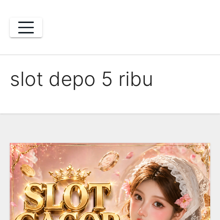
Skip
to
content
slot depo 5 ribu