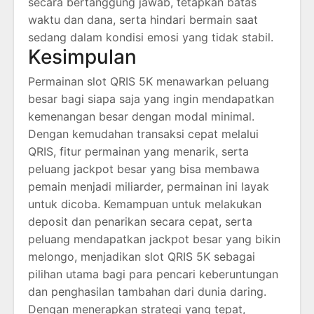
secara bertanggung jawab, tetapkan batas
waktu dan dana, serta hindari bermain saat
sedang dalam kondisi emosi yang tidak stabil.
Kesimpulan
Permainan slot QRIS 5K menawarkan peluang
besar bagi siapa saja yang ingin mendapatkan
kemenangan besar dengan modal minimal.
Dengan kemudahan transaksi cepat melalui
QRIS, fitur permainan yang menarik, serta
peluang jackpot besar yang bisa membawa
pemain menjadi miliarder, permainan ini layak
untuk dicoba. Kemampuan untuk melakukan
deposit dan penarikan secara cepat, serta
peluang mendapatkan jackpot besar yang bikin
melongo, menjadikan slot QRIS 5K sebagai
pilihan utama bagi para pencari keberuntungan
dan penghasilan tambahan dari dunia daring.
Dengan menerapkan strategi yang tepat,