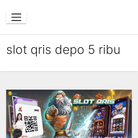
Skip
to
content
slot qris depo 5 ribu