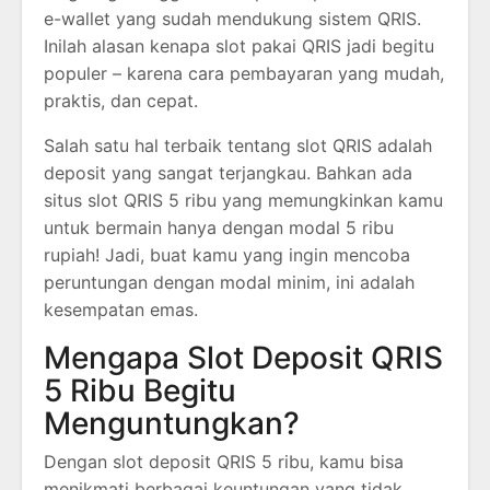
e-wallet yang sudah mendukung sistem QRIS.
Inilah alasan kenapa slot pakai QRIS jadi begitu
populer – karena cara pembayaran yang mudah,
praktis, dan cepat.
Salah satu hal terbaik tentang slot QRIS adalah
deposit yang sangat terjangkau. Bahkan ada
situs slot QRIS 5 ribu yang memungkinkan kamu
untuk bermain hanya dengan modal 5 ribu
rupiah! Jadi, buat kamu yang ingin mencoba
peruntungan dengan modal minim, ini adalah
kesempatan emas.
Mengapa Slot Deposit QRIS
5 Ribu Begitu
Menguntungkan?
Dengan slot deposit QRIS 5 ribu, kamu bisa
menikmati berbagai keuntungan yang tidak