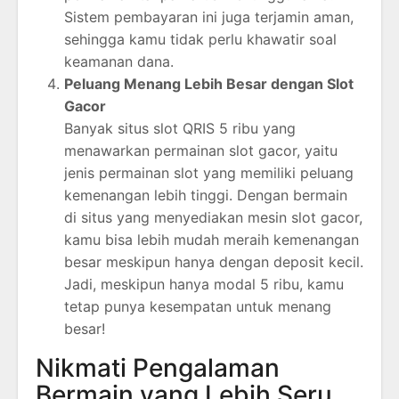
Sistem pembayaran ini juga terjamin aman,
sehingga kamu tidak perlu khawatir soal
keamanan dana.
Peluang Menang Lebih Besar dengan Slot
Gacor
Banyak situs slot QRIS 5 ribu yang
menawarkan permainan slot gacor, yaitu
jenis permainan slot yang memiliki peluang
kemenangan lebih tinggi. Dengan bermain
di situs yang menyediakan mesin slot gacor,
kamu bisa lebih mudah meraih kemenangan
besar meskipun hanya dengan deposit kecil.
Jadi, meskipun hanya modal 5 ribu, kamu
tetap punya kesempatan untuk menang
besar!
Nikmati Pengalaman
Bermain yang Lebih Seru