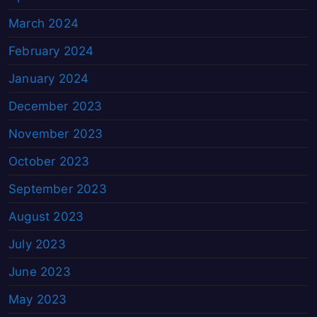
March 2024
February 2024
January 2024
December 2023
November 2023
October 2023
September 2023
August 2023
July 2023
June 2023
May 2023