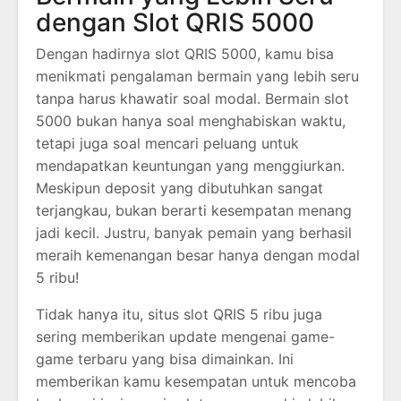
dengan Slot QRIS 5000
Dengan hadirnya slot QRIS 5000, kamu bisa
menikmati pengalaman bermain yang lebih seru
tanpa harus khawatir soal modal. Bermain slot
5000 bukan hanya soal menghabiskan waktu,
tetapi juga soal mencari peluang untuk
mendapatkan keuntungan yang menggiurkan.
Meskipun deposit yang dibutuhkan sangat
terjangkau, bukan berarti kesempatan menang
jadi kecil. Justru, banyak pemain yang berhasil
meraih kemenangan besar hanya dengan modal
5 ribu!
Tidak hanya itu, situs slot QRIS 5 ribu juga
sering memberikan update mengenai game-
game terbaru yang bisa dimainkan. Ini
memberikan kamu kesempatan untuk mencoba