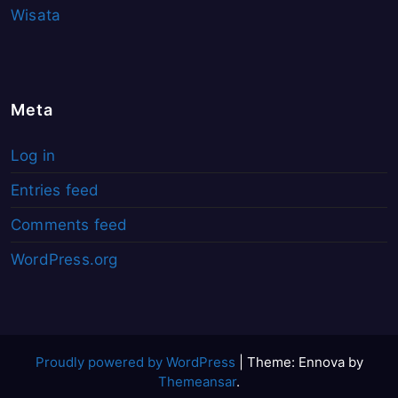
Wisata
Meta
Log in
Entries feed
Comments feed
WordPress.org
Proudly powered by WordPress
|
Theme: Ennova by
Themeansar
.