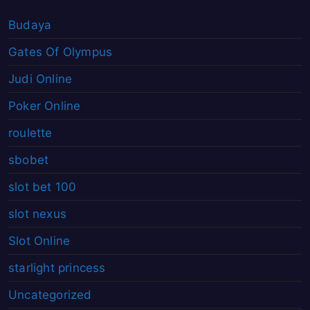
Budaya
Gates Of Olympus
Judi Online
Poker Online
roulette
sbobet
slot bet 100
slot nexus
Slot Online
starlight princess
Uncategorized