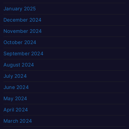
January 2025
December 2024
November 2024
October 2024
September 2024
August 2024
July 2024
June 2024
May 2024
April 2024
March 2024