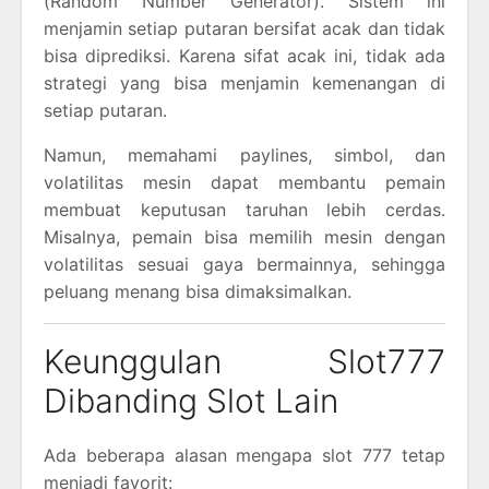
(Random Number Generator). Sistem ini
menjamin setiap putaran bersifat acak dan tidak
bisa diprediksi. Karena sifat acak ini, tidak ada
strategi yang bisa menjamin kemenangan di
setiap putaran.
Namun, memahami paylines, simbol, dan
volatilitas mesin dapat membantu pemain
membuat keputusan taruhan lebih cerdas.
Misalnya, pemain bisa memilih mesin dengan
volatilitas sesuai gaya bermainnya, sehingga
peluang menang bisa dimaksimalkan.
Keunggulan Slot777
Dibanding Slot Lain
Ada beberapa alasan mengapa slot 777 tetap
menjadi favorit: