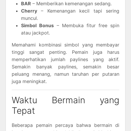
BAR
– Memberikan kemenangan sedang.
Cherry
– Kemenangan kecil tapi sering
muncul.
Simbol Bonus
– Membuka fitur free spin
atau jackpot.
Memahami kombinasi simbol yang membayar
tinggi sangat penting. Pemain juga harus
memperhatikan jumlah paylines yang aktif.
Semakin banyak paylines, semakin besar
peluang menang, namun taruhan per putaran
juga meningkat.
Waktu Bermain yang
Tepat
Beberapa pemain percaya bahwa bermain di