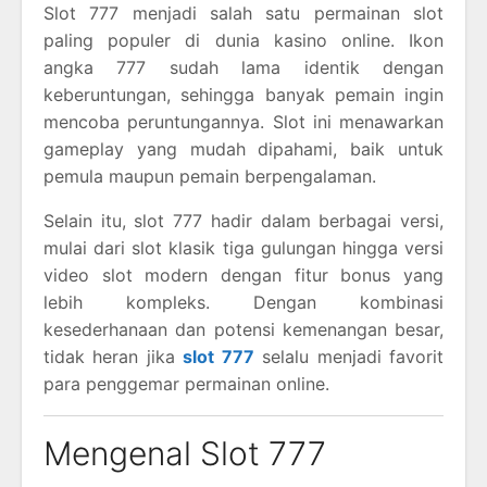
Slot 777 menjadi salah satu permainan slot
paling populer di dunia kasino online. Ikon
angka 777 sudah lama identik dengan
keberuntungan, sehingga banyak pemain ingin
mencoba peruntungannya. Slot ini menawarkan
gameplay yang mudah dipahami, baik untuk
pemula maupun pemain berpengalaman.
Selain itu, slot 777 hadir dalam berbagai versi,
mulai dari slot klasik tiga gulungan hingga versi
video slot modern dengan fitur bonus yang
lebih kompleks. Dengan kombinasi
kesederhanaan dan potensi kemenangan besar,
tidak heran jika
slot 777
selalu menjadi favorit
para penggemar permainan online.
Mengenal Slot 777