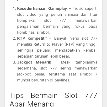
Kesederhanaan Gameplay
– Tidak seperti
slot video yang penuh animasi dan fitur
kompleks, slot 777 menawarkan
pengalaman bermain yang fokus pada
kombinasi simbol.
RTP Kompetitif
– Banyak versi slot 777
memiliki Return to Player (RTP) yang tinggi,
sehingga peluang mendapatkan kembali
sebagian taruhan lebih besar.
Jackpot Menarik
– Meski tampilannya
sederhana, slot 777 sering menawarkan
jackpot besar, terutama saat simbol 7
muncul berurutan di paylines.
Tips Bermain Slot 777
Agar Menang