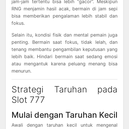
jam-jam tertentu bisa lebih “gacor”. Meskipun
RNG menjamin hasil acak, bermain di jam sepi
bisa memberikan pengalaman lebih stabil dan
fokus.
Selain itu, kondisi fisik dan mental pemain juga
penting. Bermain saat fokus, tidak lelah, dan
tenang membantu pengambilan keputusan yang
lebih baik. Hindari bermain saat sedang emosi
atau mengantuk karena peluang menang bisa
menurun.
Strategi Taruhan pada
Slot 777
Mulai dengan Taruhan Kecil
Awali dengan taruhan kecil untuk mengenal