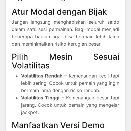
Atur Modal dengan Bijak
Jangan langsung menghabiskan seluruh saldo
dalam satu sesi permainan. Bagi modal menjadi
beberapa bagian agar bisa bermain lebih lama
dan meminimalkan risiko kerugian besar.
Pilih Mesin Sesuai
Volatilitas
Volatilitas Rendah
– Kemenangan kecil tapi
lebih sering. Cocok untuk pemain yang ingin
bermain lama dengan risiko rendah.
Volatilitas Tinggi
– Kemenangan besar tapi
jarang. Cocok untuk pemain yang mengejar
jackpot.
Manfaatkan Versi Demo