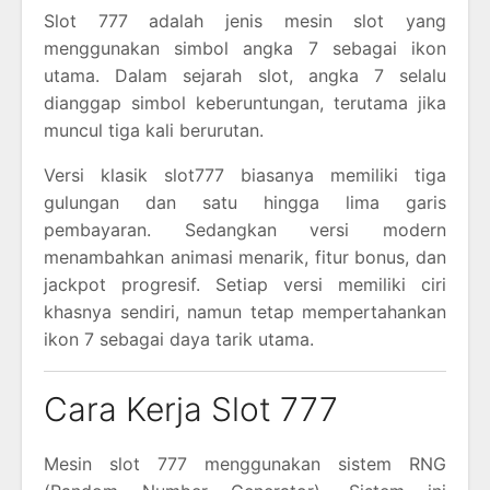
Slot 777 adalah jenis mesin slot yang
menggunakan simbol angka 7 sebagai ikon
utama. Dalam sejarah slot, angka 7 selalu
dianggap simbol keberuntungan, terutama jika
muncul tiga kali berurutan.
Versi klasik slot777 biasanya memiliki tiga
gulungan dan satu hingga lima garis
pembayaran. Sedangkan versi modern
menambahkan animasi menarik, fitur bonus, dan
jackpot progresif. Setiap versi memiliki ciri
khasnya sendiri, namun tetap mempertahankan
ikon 7 sebagai daya tarik utama.
Cara Kerja Slot 777
Mesin slot 777 menggunakan sistem RNG