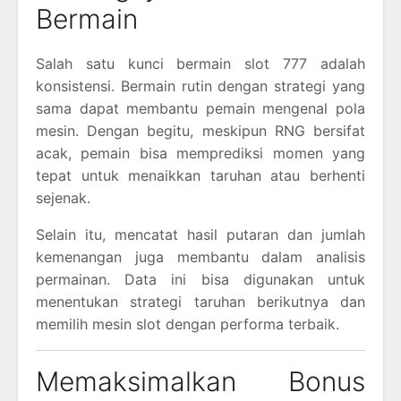
Bermain
Salah satu kunci bermain slot 777 adalah
konsistensi. Bermain rutin dengan strategi yang
sama dapat membantu pemain mengenal pola
mesin. Dengan begitu, meskipun RNG bersifat
acak, pemain bisa memprediksi momen yang
tepat untuk menaikkan taruhan atau berhenti
sejenak.
Selain itu, mencatat hasil putaran dan jumlah
kemenangan juga membantu dalam analisis
permainan. Data ini bisa digunakan untuk
menentukan strategi taruhan berikutnya dan
memilih mesin slot dengan performa terbaik.
Memaksimalkan Bonus