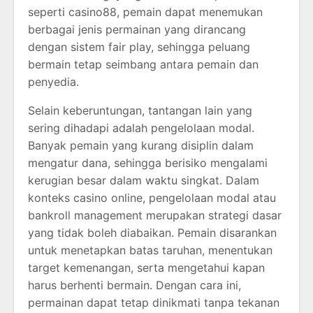
seperti casino88, pemain dapat menemukan
berbagai jenis permainan yang dirancang
dengan sistem fair play, sehingga peluang
bermain tetap seimbang antara pemain dan
penyedia.
Selain keberuntungan, tantangan lain yang
sering dihadapi adalah pengelolaan modal.
Banyak pemain yang kurang disiplin dalam
mengatur dana, sehingga berisiko mengalami
kerugian besar dalam waktu singkat. Dalam
konteks casino online, pengelolaan modal atau
bankroll management merupakan strategi dasar
yang tidak boleh diabaikan. Pemain disarankan
untuk menetapkan batas taruhan, menentukan
target kemenangan, serta mengetahui kapan
harus berhenti bermain. Dengan cara ini,
permainan dapat tetap dinikmati tanpa tekanan