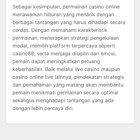
Sebagai kesimpulan, permainan casino online
menawarkan hiburan yang menarik dengan
berbagai tantangan yang harus dihadapi secara
cerdas. Dengan memahami karakteristik
permainan, menerapkan strategi pengelolaan
modal, memilih platform terpercaya seperti
casino88, serta menjaga disiplin dan emosi,
pemain dapat meningkatkan peluang
keberhasilan. Baik melalui live casino maupun
casino online live lainnya, pendekatan strategis
dan pemahaman yang matang akan membantu
pemain menikmati permainan secara optimal
sekaligus menghadapi tantangan yang ada
dengan lebih percaya diri.