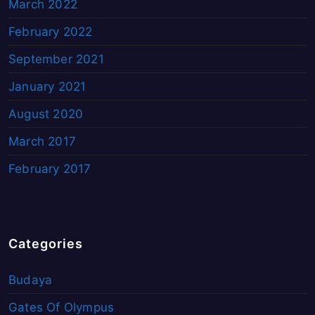
March 2022
February 2022
September 2021
January 2021
August 2020
March 2017
February 2017
Categories
Budaya
Gates Of Olympus