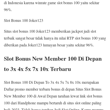
di Indonesia karena winrate game slot bonus 100 yaitu sekitar
96%.
Slot Bonus 100 Joker123
Situs slot bonus 100 Joker123 memberikan jackpot judi slot
terbaik sangat besar tidak hanya itu nilai RTP slot bonus 100 yang
diberikan pada Joker123 lumayan besar yaitu sekitar 96%.
Slot Bonus New Member 100 Di Depan
to 3x 4x 5x 7x 10x Terbaru
Slot Bonus 100 Di Depan To 3x 4x 5x 7x 8x 10x merupakan
Daftar promo member terbaru bonus di depan Situs Slot Bonus
New Member 100 di Awal Depan taruhan lewat link slot bonus
100 dari Handphone mampu bertaruh di situs slot online paling
baik 2023. Tidak hanya taruhan Judi Slot Online, Kamu mampu