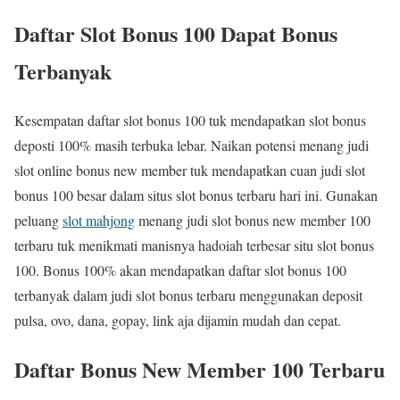
Daftar Slot Bonus 100 Dapat Bonus
Terbanyak
Kesempatan daftar slot bonus 100 tuk mendapatkan slot bonus
deposti 100% masih terbuka lebar. Naikan potensi menang judi
slot online bonus new member tuk mendapatkan cuan judi slot
bonus 100 besar dalam situs slot bonus terbaru hari ini. Gunakan
peluang
slot mahjong
menang judi slot bonus new member 100
terbaru tuk menikmati manisnya hadoiah terbesar situ slot bonus
100. Bonus 100% akan mendapatkan daftar slot bonus 100
terbanyak dalam judi slot bonus terbaru menggunakan deposit
pulsa, ovo, dana, gopay, link aja dijamin mudah dan cepat.
Daftar Bonus New Member 100 Terbaru