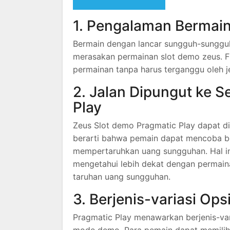
1. Pengalaman Bermai
Bermain dengan lancar sungguh-sungguh
merasakan permainan slot demo zeus. 
permainan tanpa harus terganggu oleh
2. Jalan Dipungut ke 
Play
Zeus Slot demo Pragmatic Play dapat di
berarti bahwa pemain dapat mencoba ber
mempertaruhkan uang sungguhan. Hal ini
mengetahui lebih dekat dengan perma
taruhan uang sungguhan.
3. Berjenis-variasi Op
Pragmatic Play menawarkan berjenis-vari
mode demo. Para pemain dapat memilih da