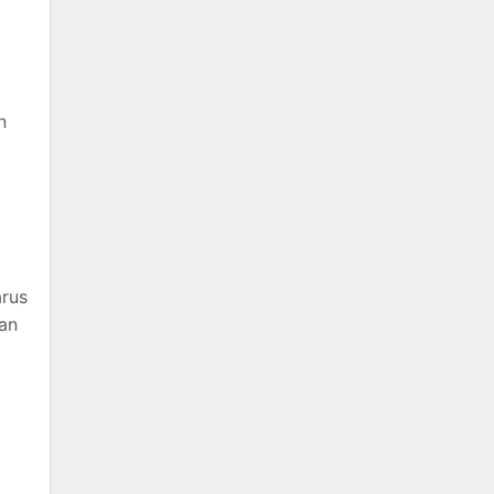
n
arus
an