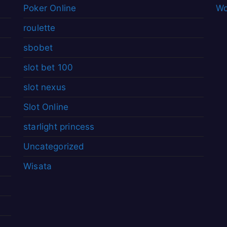
Poker Online
Wo
roulette
sbobet
slot bet 100
slot nexus
Slot Online
starlight princess
Uncategorized
Wisata