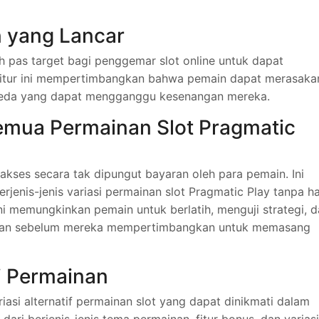
n yang Lancar
 pas target bagi penggemar slot online untuk dapat
Fitur ini mempertimbangkan bahwa pemain dapat merasaka
 jeda yang dapat mengganggu kesenangan mereka.
Semua Permainan Slot Pragmatic
akses secara tak dipungut bayaran oleh para pemain. Ini
jenis-jenis variasi permainan slot Pragmatic Play tanpa h
 memungkinkan pemain untuk berlatih, menguji strategi, d
inan sebelum mereka mempertimbangkan untuk memasang
si Permainan
asi alternatif permainan slot yang dapat dinikmati dalam
ri berjenis-jenis tema permainan, fitur bonus, dan variasi