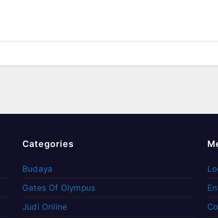
Categories
M
Budaya
Lo
Gates Of Olympus
En
Judi Online
Co