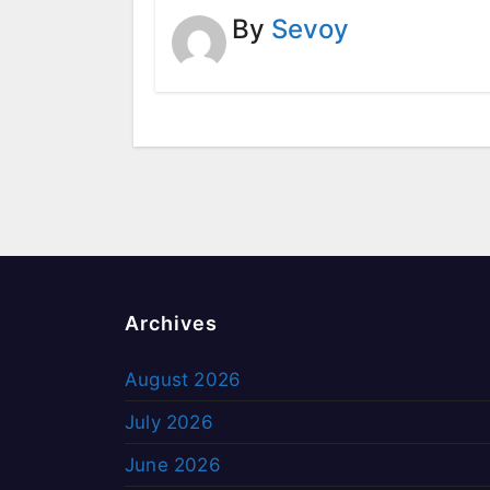
By
Sevoy
Archives
August 2026
July 2026
June 2026