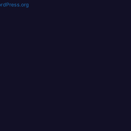
rdPress.org