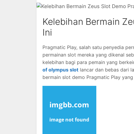
Kelebihan Bermain Ze
Ini
Pragmatic Play, salah satu penyedia per
permainan slot mereka yang dikenal se
kelebihan bagi para pemain yang berke
of olympus slot
lancar dan bebas dari la
bermain slot demo Pragmatic Play yang 