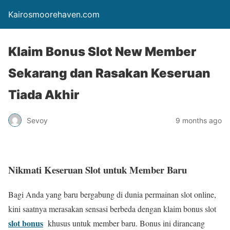
Kairosmoorehaven.com
Klaim Bonus Slot New Member
Sekarang dan Rasakan Keseruan
Tiada Akhir
Sevoy
9 months ago
Nikmati Keseruan Slot untuk Member Baru
Bagi Anda yang baru bergabung di dunia permainan slot online,
kini saatnya merasakan sensasi berbeda dengan klaim bonus slot
slot bonus
khusus untuk member baru. Bonus ini dirancang