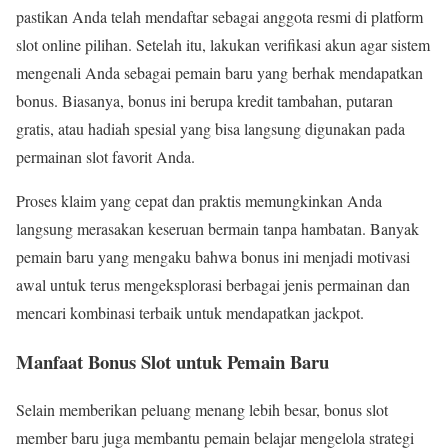
pastikan Anda telah mendaftar sebagai anggota resmi di platform
slot online pilihan. Setelah itu, lakukan verifikasi akun agar sistem
mengenali Anda sebagai pemain baru yang berhak mendapatkan
bonus. Biasanya, bonus ini berupa kredit tambahan, putaran
gratis, atau hadiah spesial yang bisa langsung digunakan pada
permainan slot favorit Anda.
Proses klaim yang cepat dan praktis memungkinkan Anda
langsung merasakan keseruan bermain tanpa hambatan. Banyak
pemain baru yang mengaku bahwa bonus ini menjadi motivasi
awal untuk terus mengeksplorasi berbagai jenis permainan dan
mencari kombinasi terbaik untuk mendapatkan jackpot.
Manfaat Bonus Slot untuk Pemain Baru
Selain memberikan peluang menang lebih besar, bonus slot
member baru juga membantu pemain belajar mengelola strategi