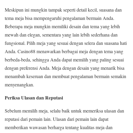
Meskipun ini mungkin tampak seperti detail kecil, suasana dan
tema meja bisa mempengaruhi pengalaman bermain Anda.
Beberapa meja mungkin memiliki desain dan tema yang lebih
mewah dan elegan, sementara yang lain lebih sederhana dan
fungsional. Pilih meja yang sesuai dengan selera dan suasana hati
Anda. Casino88 menawarkan berbagai meja dengan tema yang
berbeda-beda, sehingga Anda dapat memilih yang paling sesuai
dengan preferensi Anda. Meja dengan desain yang menarik bisa
menambah keseruan dan membuat pengalaman bermain semakin
menyenangkan.
Periksa Ulasan dan Reputasi
Sebelum memilih meja, selalu baik untuk memeriksa ulasan dan
reputasi dari pemain lain. Ulasan dari pemain lain dapat
memberikan wawasan berharga tentang kualitas meja dan