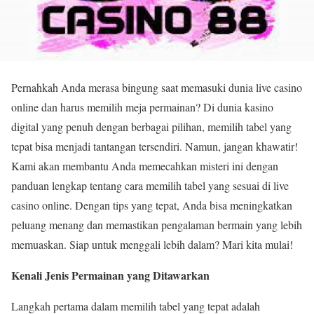
Pernahkah Anda merasa bingung saat memasuki dunia live casino
online dan harus memilih meja permainan? Di dunia kasino
digital yang penuh dengan berbagai pilihan, memilih tabel yang
tepat bisa menjadi tantangan tersendiri. Namun, jangan khawatir!
Kami akan membantu Anda memecahkan misteri ini dengan
panduan lengkap tentang cara memilih tabel yang sesuai di live
casino online. Dengan tips yang tepat, Anda bisa meningkatkan
peluang menang dan memastikan pengalaman bermain yang lebih
memuaskan. Siap untuk menggali lebih dalam? Mari kita mulai!
Kenali Jenis Permainan yang Ditawarkan
Langkah pertama dalam memilih tabel yang tepat adalah