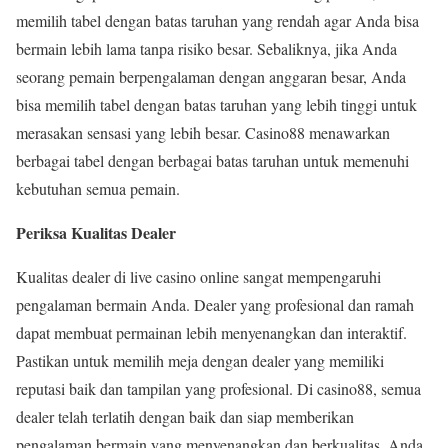
memilih tabel dengan batas taruhan yang rendah agar Anda bisa
bermain lebih lama tanpa risiko besar. Sebaliknya, jika Anda
seorang pemain berpengalaman dengan anggaran besar, Anda
bisa memilih tabel dengan batas taruhan yang lebih tinggi untuk
merasakan sensasi yang lebih besar. Casino88 menawarkan
berbagai tabel dengan berbagai batas taruhan untuk memenuhi
kebutuhan semua pemain.
Periksa Kualitas Dealer
Kualitas dealer di live casino online sangat mempengaruhi
pengalaman bermain Anda. Dealer yang profesional dan ramah
dapat membuat permainan lebih menyenangkan dan interaktif.
Pastikan untuk memilih meja dengan dealer yang memiliki
reputasi baik dan tampilan yang profesional. Di casino88, semua
dealer telah terlatih dengan baik dan siap memberikan
pengalaman bermain yang menyenangkan dan berkualitas. Anda