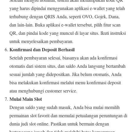
yang harus dipindai menggunakan aplikasi e-wallet yang telah
terhubung dengan QRIS Anda, seperti OVO, Gojek, Dana,
dan lain-lain. Buka aplikasi e-wallet tersebut, pilih fitur scan
QR, dan pindai kode yang muncul di layar situs. Ikuti instruksi
untuk menyelesaikan pembayaran.
Konfirmasi dan Deposit Berhasil
Setelah pembayaran selesai, biasanya akan ada konfirmasi
otomatis dari sistem situs, dan saldo Anda langsung bertambah
sesuai jumlah yang didepositkan. Jika belum otomatis, Anda
bisa melakukan konfirmasi melalui menu konfirmasi deposit
atau menghubungi customer service.
Mulai Main Slot
Dengan saldo yang sudah masuk, Anda bisa mulai memilih
permainan slot favorit dan memulai petualangan peruntungan di
dunia judi slot online. Pastikan untuk bermain dengan
bertanggung jawab dan tidak melebihi batas kemampuan