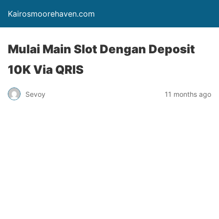
Kairosmoorehaven.com
Mulai Main Slot Dengan Deposit
10K Via QRIS
Sevoy
11 months ago