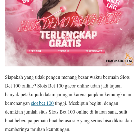
Siapakah yang tidak pengen menang besar waktu bermain Slots
Bet 100 online? Slots Bet 100 gacor online udah jadi tujuan
banyak pelaku judi dalam jaringan karena janjikan kemungkinan
kemenangan
slot bet 100
tinggi. Meskipun begitu, dengan
demikian jumlah situs Slots Bet 100 online di luaran sana, sulit
buat beberapa pemain buat berasa site yang serius bisa dikira dan
memberinya taruhan keuntungan.