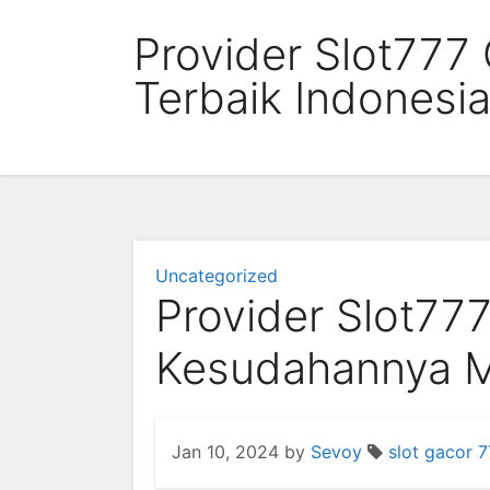
Skip
Provider Slot77
to
content
Terbaik Indonesi
Uncategorized
Provider Slot77
Kesudahannya M
Jan 10, 2024
by
Sevoy
slot gacor 7