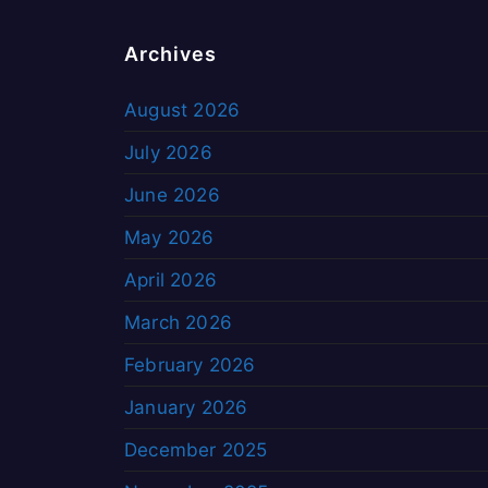
Archives
August 2026
July 2026
June 2026
May 2026
April 2026
March 2026
February 2026
January 2026
December 2025