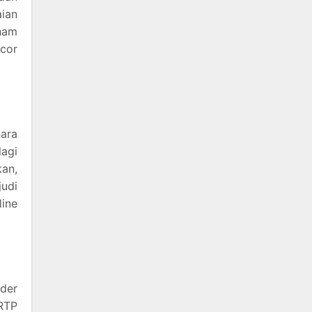
aian
aham
cor
hara
lagi
kan,
judi
line
ider
 RTP