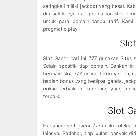
seringkali miliki jackpot yang besar. 
diri selulernya dari permainan slot d
untuk para pemain tanpa tarif. Kam
pragmatic play.
Slo
Slot Gacor hari ini 777 gunakan Situs
Selain spesifik tiap pemain. Bahkan in
bermain slot 777 online. Informasi itu,
hadiah bonus yang berlipat ganda, jackpo
online terbaik, ini terhitung yang me
terbaik.
Slot G
Habanero slot gacor 777 miliki koleksi 
lainnya. Padahal, tiap bulan banyak di