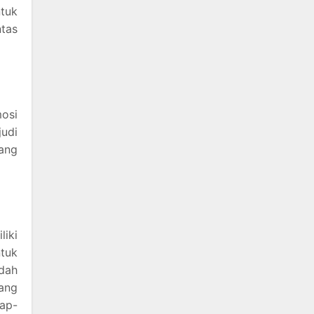
ntuk
ntas
osi
judi
uang
liki
tuk
udah
ang
ap-