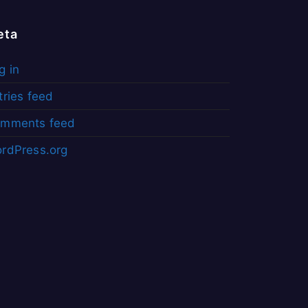
eta
g in
tries feed
mments feed
rdPress.org