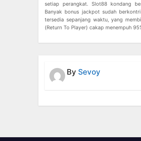
setiap perangkat. Slot88 kondang be
Banyak bonus jackpot sudah berkontribu
tersedia sepanjang waktu, yang membi
(Return To Player) cakap menempuh 95%.
By
Sevoy