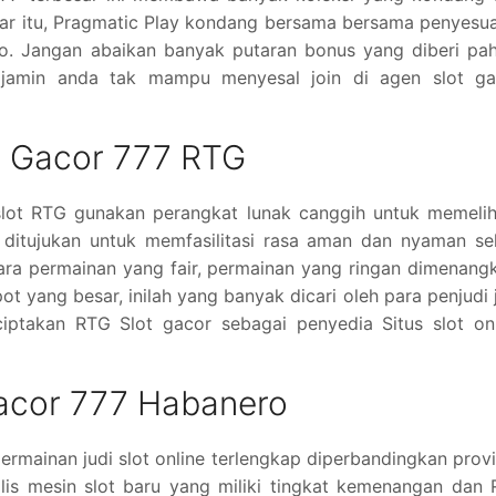
Kabar itu, Pragmatic Play kondang bersama bersama penyesu
emo. Jangan abaikan banyak putaran bonus yang diberi p
i jamin anda tak mampu menyesal join di agen slot ga
t Gacor 777 RTG
 slot RTG gunakan perangkat lunak canggih untuk memeli
i ditujukan untuk memfasilitasi rasa aman dan nyaman se
 cara permainan yang fair, permainan yang ringan dimenang
t yang besar, inilah yang banyak dicari oleh para penjudi 
nciptakan RTG Slot gacor sebagai penyedia Situs slot on
acor 777 Habanero
permainan judi slot online terlengkap diperbandingkan prov
rilis mesin slot baru yang miliki tingkat kemenangan dan