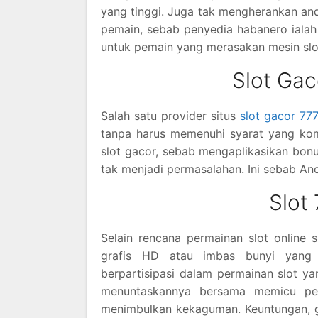
yang tinggi. Juga tak mengherankan an
pemain, sebab penyedia habanero ialah
untuk pemain yang merasakan mesin slo
Slot Ga
Salah satu provider situs
slot gacor 77
tanpa harus memenuhi syarat yang komp
slot gacor, sebab mengaplikasikan bon
tak menjadi permasalahan. Ini sebab An
Slot
Selain rencana permainan slot online s
grafis HD atau imbas bunyi yang
berpartisipasi dalam permainan slot ya
menuntaskannya bersama memicu per
menimbulkan kekaguman. Keuntungan, g