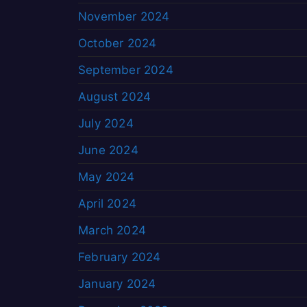
November 2024
October 2024
September 2024
August 2024
July 2024
June 2024
May 2024
April 2024
March 2024
February 2024
January 2024