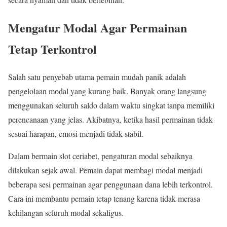
Mengatur Modal Agar Permainan
Tetap Terkontrol
Salah satu penyebab utama pemain mudah panik adalah
pengelolaan modal yang kurang baik. Banyak orang langsung
menggunakan seluruh saldo dalam waktu singkat tanpa memiliki
perencanaan yang jelas. Akibatnya, ketika hasil permainan tidak
sesuai harapan, emosi menjadi tidak stabil.
Dalam bermain slot ceriabet, pengaturan modal sebaiknya
dilakukan sejak awal. Pemain dapat membagi modal menjadi
beberapa sesi permainan agar penggunaan dana lebih terkontrol.
Cara ini membantu pemain tetap tenang karena tidak merasa
kehilangan seluruh modal sekaligus.