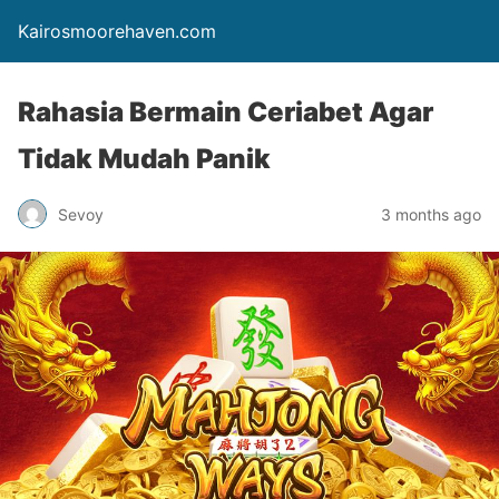
Kairosmoorehaven.com
Rahasia Bermain Ceriabet Agar
Tidak Mudah Panik
Sevoy
3 months ago