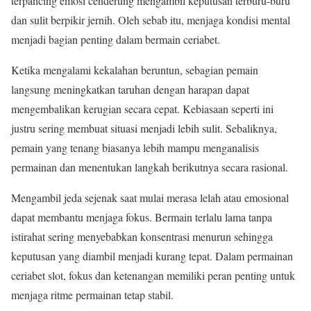
terpancing emosi cenderung mengambil keputusan terburu-buru
dan sulit berpikir jernih. Oleh sebab itu, menjaga kondisi mental
menjadi bagian penting dalam bermain ceriabet.
Ketika mengalami kekalahan beruntun, sebagian pemain
langsung meningkatkan taruhan dengan harapan dapat
mengembalikan kerugian secara cepat. Kebiasaan seperti ini
justru sering membuat situasi menjadi lebih sulit. Sebaliknya,
pemain yang tenang biasanya lebih mampu menganalisis
permainan dan menentukan langkah berikutnya secara rasional.
Mengambil jeda sejenak saat mulai merasa lelah atau emosional
dapat membantu menjaga fokus. Bermain terlalu lama tanpa
istirahat sering menyebabkan konsentrasi menurun sehingga
keputusan yang diambil menjadi kurang tepat. Dalam permainan
ceriabet slot, fokus dan ketenangan memiliki peran penting untuk
menjaga ritme permainan tetap stabil.