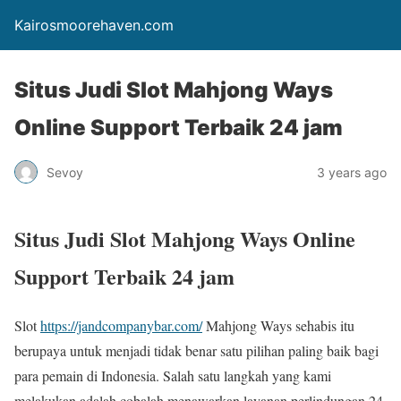
Kairosmoorehaven.com
Situs Judi Slot Mahjong Ways
Online Support Terbaik 24 jam
Sevoy
3 years ago
Situs Judi Slot Mahjong Ways Online
Support Terbaik 24 jam
Slot
https://jandcompanybar.com/
Mahjong Ways sehabis itu
berupaya untuk menjadi tidak benar satu pilihan paling baik bagi
para pemain di Indonesia. Salah satu langkah yang kami
melakukan adalah cobalah menawarkan layanan perlindungan 24