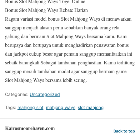
Bonus Slot Mahjong Ways Togel Online
Bonus Slot Mahjong Ways Rebate Harian
Ragam variasi model bonus Slot Mahjong Ways di menawarkan
sanggup menjadi alasan perlu sebabkan banyak orang rela
gabung dan bermain Slot Mahjong Ways bersama kami. Kami
berupaya dan berupaya untuk menghadirkan penawaran bonus
dan jackpot cukup besar agar pemain sanggup memanfaatkan ini
sebaik barangkali Sebagai tambahan penghasilan. Kamu terhitung
sanggup meraih tambahan modal agar sanggup bermain game
Slot Mahjong Ways bersama lebih sering.
Categories:
Uncategorized
Tags:
mahjong slot
,
mahjong ways
,
slot mahjong
Kairosmoorehaven.com
Back to top