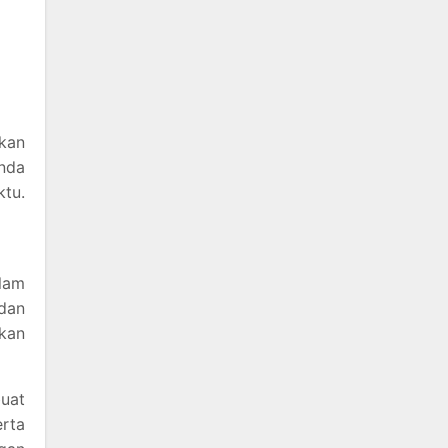
kan
nda
tu.
alam
 dan
kan
uat
rta