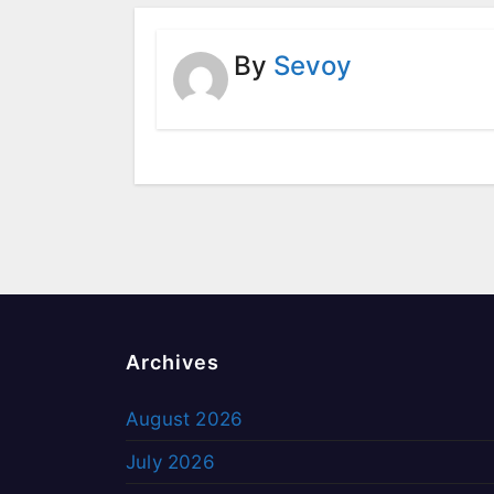
By
Sevoy
Archives
August 2026
July 2026