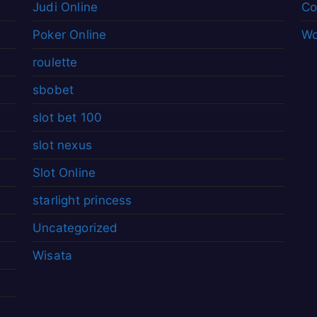
Judi Online
Co
Poker Online
Wo
roulette
sbobet
slot bet 100
slot nexus
Slot Online
starlight princess
Uncategorized
Wisata