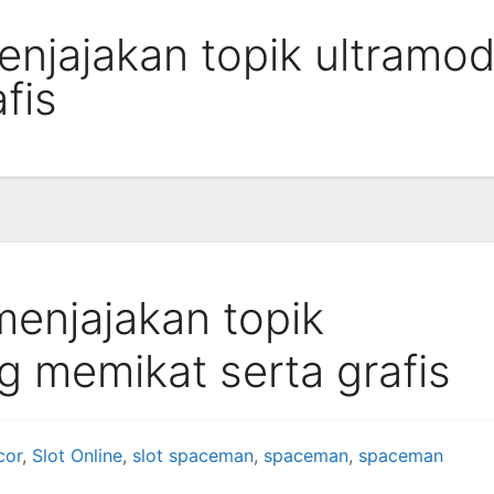
njajakan topik ultramo
fis
enjajakan topik
g memikat serta grafis
cor
,
Slot Online
,
slot spaceman
,
spaceman
,
spaceman