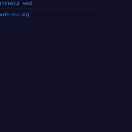
mments feed
rdPress.org