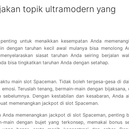
akan topik ultramodern yang
t penting untuk menaikkan kesempatan Anda memenang
ain dengan taruhan kecil awal mulanya bisa menolong A
enyelaraskan siasat taruhan Anda seiring berjalan wak
Anda bisa tingkatkan taruhan Anda dengan setahap.
 waktu main slot Spaceman. Tidak boleh tergesa-gesa di d
 emosi. Teruslah tenang, bermain-main dengan bijaksana,
an sebelumnya. Dengan kestabilan dan kesabaran, Anda a
buat memenangkan jackpot di slot Spaceman.
Anda memenangkan jackpot di slot Spaceman, penting b
in-main dengan bujet yang terkonsep, memakai bonus se