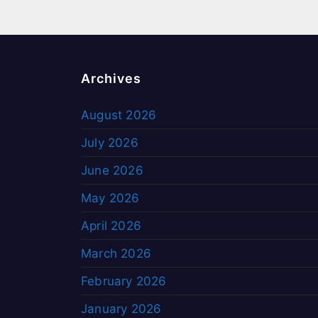
Archives
August 2026
July 2026
June 2026
May 2026
April 2026
March 2026
February 2026
January 2026