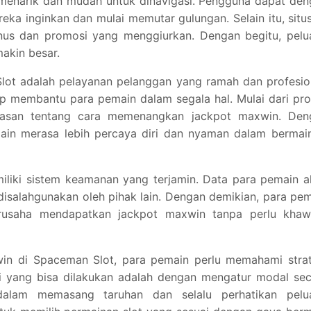
 menarik dan mudah untuk dinavigasi. Pengguna dapat de
ka inginkan dan mulai memutar gulungan. Selain itu, situs
us dan promosi yang menggiurkan. Dengan begitu, pelu
akin besar.
lot adalah pelayanan pelanggan yang ramah dan profesio
siap membantu para pemain dalam segala hal. Mulai dari pr
elasan tentang cara memenangkan jackpot maxwin. Den
main merasa lebih percaya diri dan nyaman dalam bermai
iliki sistem keamanan yang terjamin. Data para pemain 
 disalahgunakan oleh pihak lain. Dengan demikian, para pe
usaha mendapatkan jackpot maxwin tanpa perlu khawa
in di Spaceman Slot, para pemain perlu memahami strat
gi yang bisa dilakukan adalah dengan mengatur modal se
 dalam memasang taruhan dan selalu perhatikan pelu