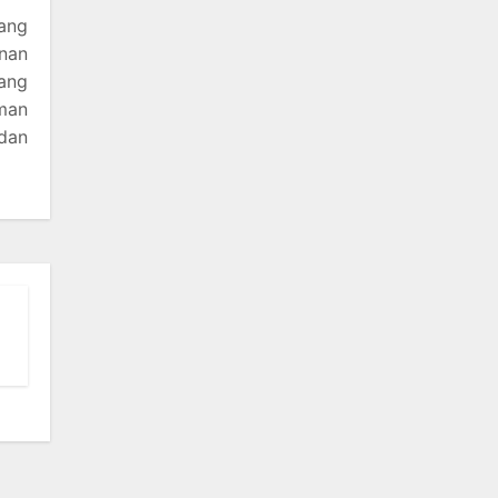
yang
nan
yang
man
dan