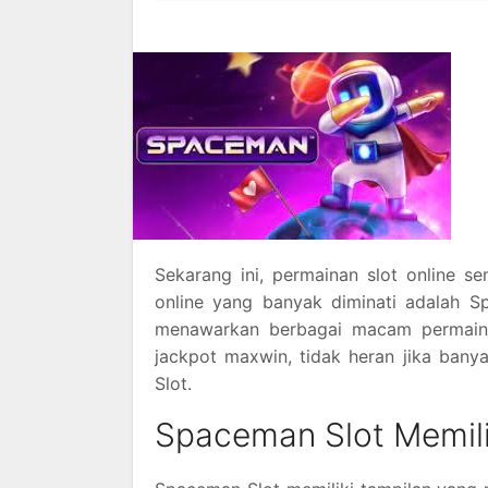
Sekarang ini, permainan slot online se
online yang banyak diminati adalah 
menawarkan berbagai macam permain
jackpot maxwin, tidak heran jika ban
Slot.
Spaceman Slot Memili