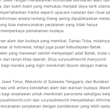
 di Jawa Tengah menawarkan kombinasi keindahan alam da
ga, dan bukit-bukit yang memukau menjadi daya tarik utama
mpertahankan tradisi seperti upacara ruwatan dan ritual a
Informasi wisata tentang Dieng sering dipublikasikan melal
jung bisa merencanakan perjalanan yang tidak hanya
ga memperkaya pemahaman budaya.
han alam dan budaya yang memikat. Danau Toba, misalnya
esar di Indonesia, tetapi juga pusat kebudayaan Batak.
am yang menawan sambil mempelajari adat Batak, mulai d
ik dan tarian khas daerah. Situs xurysushiworld menyoroti
 bagi mereka yang ingin menikmati liburan dengan makna
di Jawa Timur, Wakatobi di Sulawesi Tenggara, dan Bunaken 
asi unik antara keindahan alam dan warisan budaya. Masi
bagi wisatawan untuk menikmati panorama sekaligus bela
urysushiworld.com dan xurysushiworld menyediakan informa
rencanakan perjalanan dengan pendekatan yang lebih sada