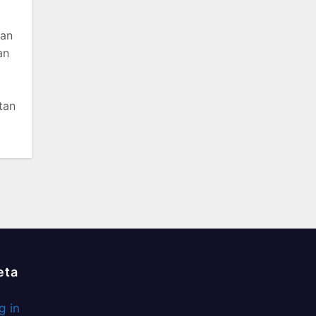
gan
an
tan
eta
g in