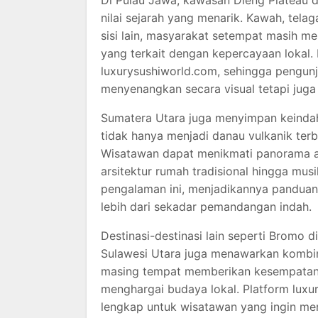
Di Pulau Jawa, kawasan Dieng Plateau
nilai sejarah yang menarik. Kawah, tela
sisi lain, masyarakat setempat masih me
yang terkait dengan kepercayaan lokal. 
luxurysushiworld.com, sehingga pengun
menyenangkan secara visual tetapi ju
Sumatera Utara juga menyimpan keinda
tidak hanya menjadi danau vulkanik terb
Wisatawan dapat menikmati panorama al
arsitektur rumah tradisional hingga mus
pengalaman ini, menjadikannya panduan
lebih dari sekadar pemandangan indah.
Destinasi-destinasi lain seperti Bromo 
Sulawesi Utara juga menawarkan kombin
masing tempat memberikan kesempatan 
menghargai budaya lokal. Platform lux
lengkap untuk wisatawan yang ingin me