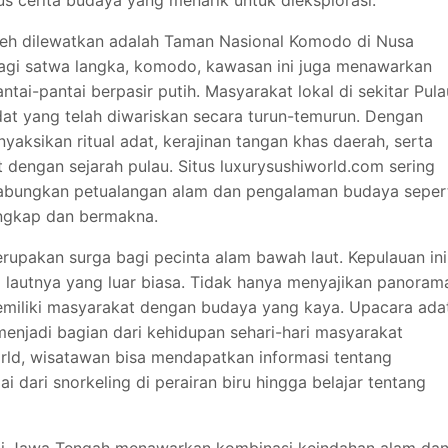
s cerita budaya yang menarik untuk dieksplorasi.
oleh dilewatkan adalah Taman Nasional Komodo di Nusa
bagi satwa langka, komodo, kawasan ini juga menawarkan
tai-pantai berpasir putih. Masyarakat lokal di sekitar Pula
t yang telah diwariskan secara turun-temurun. Dengan
yaksikan ritual adat, kerajinan tangan khas daerah, serta
t dengan sejarah pulau. Situs luxurysushiworld.com sering
bungkan petualangan alam dan pengalaman budaya seper
lengkap dan bermakna.
erupakan surga bagi pecinta alam bawah laut. Kepulauan ini
 lautnya yang luar biasa. Tidak hanya menyajikan panoram
miliki masyarakat dengan budaya yang kaya. Upacara adat
 menjadi bagian dari kehidupan sehari-hari masyarakat
rld, wisatawan bisa mendapatkan informasi tentang
dari snorkeling di perairan biru hingga belajar tentang