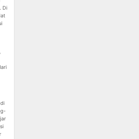
n
. Di
dat
ui
,
ari
di
ng-
jar
si
r