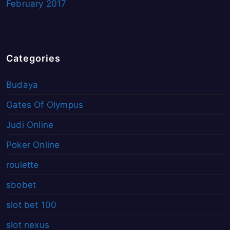
February 2017
Categories
Budaya
Gates Of Olympus
Judi Online
Poker Online
roulette
sbobet
slot bet 100
slot nexus