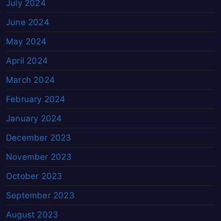
July 2024
June 2024
May 2024
April 2024
March 2024
February 2024
January 2024
December 2023
November 2023
October 2023
September 2023
August 2023