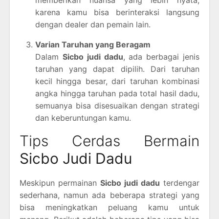
karena kamu bisa berinteraksi langsung
dengan dealer dan pemain lain.
Varian Taruhan yang Beragam
Dalam
Sicbo judi dadu
, ada berbagai jenis
taruhan yang dapat dipilih. Dari taruhan
kecil hingga besar, dari taruhan kombinasi
angka hingga taruhan pada total hasil dadu,
semuanya bisa disesuaikan dengan strategi
dan keberuntungan kamu.
Tips Cerdas Bermain
Sicbo Judi Dadu
Meskipun permainan
Sicbo judi dadu
terdengar
sederhana, namun ada beberapa strategi yang
bisa meningkatkan peluang kamu untuk