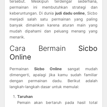
tersebut. Meskipun terdengar sederhana,
permainan ini membutuhkan strategi dan
keberuntungan. Di dunia
judi dadu online
, Sicbo
menjadi salah satu permainan yang paling
banyak dimainkan karena aturan main yang
mudah dipahami dan peluang menang yang
menarik.
Cara Bermain
Sicbo
Online
Permainan
Sicbo Online
sangat mudah
dimengerti, apalagi jika kamu sudah familiar
dengan permainan dadu. Berikut adalah
langkah-langkah dasar untuk memulai:
Taruhan
Pemain akan bertaruh pada hasil total