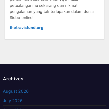
petualanganmu sekarang dan nikmati
pengalaman yang tak terlupakan dalam dunia
Sicbo online!
thetravisfund.org
Archives
August 2026
July 2026