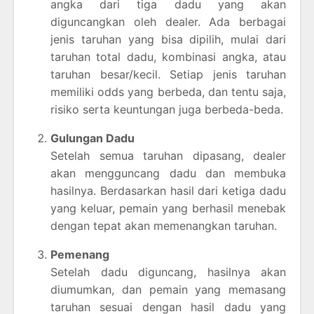
angka dari tiga dadu yang akan
diguncangkan oleh dealer. Ada berbagai
jenis taruhan yang bisa dipilih, mulai dari
taruhan total dadu, kombinasi angka, atau
taruhan besar/kecil. Setiap jenis taruhan
memiliki odds yang berbeda, dan tentu saja,
risiko serta keuntungan juga berbeda-beda.
Gulungan Dadu
Setelah semua taruhan dipasang, dealer
akan mengguncang dadu dan membuka
hasilnya. Berdasarkan hasil dari ketiga dadu
yang keluar, pemain yang berhasil menebak
dengan tepat akan memenangkan taruhan.
Pemenang
Setelah dadu diguncang, hasilnya akan
diumumkan, dan pemain yang memasang
taruhan sesuai dengan hasil dadu yang