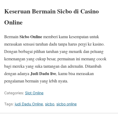
Keseruan Bermain Sicbo di
Casino
Online
Sicbo Online
Bermain
memberi kamu kesempatan untuk
merasakan sensasi taruhan dadu tanpa harus pergi ke kasino.
Dengan berbagai pilihan taruhan yang menarik dan peluang
kemenangan yang cukup besar, permainan ini memang cocok
bagi mereka yang suka tantangan dan adrenalin. Ditambah
Judi Dadu live
dengan adanya
, kamu bisa merasakan
pengalaman bermain yang lebih nyata.
Categories:
Slot Online
Tags:
judi Dadu Online
,
sicbo
,
sicbo online