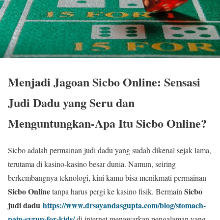
Menjadi Jagoan Sicbo Online: Sensasi
Judi Dadu yang Seru dan
Menguntungkan-Apa Itu Sicbo Online?
Sicbo adalah permainan judi dadu yang sudah dikenal sejak lama,
terutama di kasino-kasino besar dunia. Namun, seiring
berkembangnya teknologi, kini kamu bisa menikmati permainan
Sicbo Online
Sicbo
tanpa harus pergi ke kasino fisik. Bermain
judi dadu
https://www.drsayandasgupta.com/blog/stomach-
pain-syrup-for-kids/
di internet menawarkan pengalaman yang