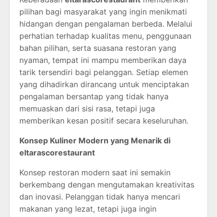
pilihan bagi masyarakat yang ingin menikmati
hidangan dengan pengalaman berbeda. Melalui
perhatian terhadap kualitas menu, penggunaan
bahan pilihan, serta suasana restoran yang
nyaman, tempat ini mampu memberikan daya
tarik tersendiri bagi pelanggan. Setiap elemen
yang dihadirkan dirancang untuk menciptakan
pengalaman bersantap yang tidak hanya
memuaskan dari sisi rasa, tetapi juga
memberikan kesan positif secara keseluruhan.
Konsep Kuliner Modern yang Menarik di
eltarascorestaurant
Konsep restoran modern saat ini semakin
berkembang dengan mengutamakan kreativitas
dan inovasi. Pelanggan tidak hanya mencari
makanan yang lezat, tetapi juga ingin