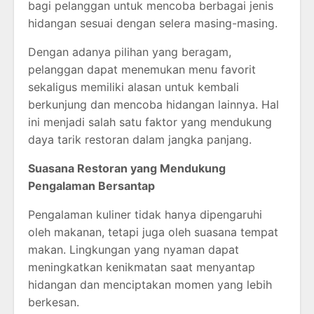
bagi pelanggan untuk mencoba berbagai jenis
hidangan sesuai dengan selera masing-masing.
Dengan adanya pilihan yang beragam,
pelanggan dapat menemukan menu favorit
sekaligus memiliki alasan untuk kembali
berkunjung dan mencoba hidangan lainnya. Hal
ini menjadi salah satu faktor yang mendukung
daya tarik restoran dalam jangka panjang.
Suasana Restoran yang Mendukung
Pengalaman Bersantap
Pengalaman kuliner tidak hanya dipengaruhi
oleh makanan, tetapi juga oleh suasana tempat
makan. Lingkungan yang nyaman dapat
meningkatkan kenikmatan saat menyantap
hidangan dan menciptakan momen yang lebih
berkesan.