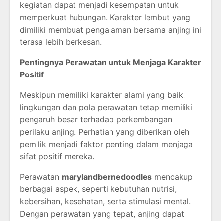
kegiatan dapat menjadi kesempatan untuk
memperkuat hubungan. Karakter lembut yang
dimiliki membuat pengalaman bersama anjing ini
terasa lebih berkesan.
Pentingnya Perawatan untuk Menjaga Karakter
Positif
Meskipun memiliki karakter alami yang baik,
lingkungan dan pola perawatan tetap memiliki
pengaruh besar terhadap perkembangan
perilaku anjing. Perhatian yang diberikan oleh
pemilik menjadi faktor penting dalam menjaga
sifat positif mereka.
Perawatan
marylandbernedoodles
mencakup
berbagai aspek, seperti kebutuhan nutrisi,
kebersihan, kesehatan, serta stimulasi mental.
Dengan perawatan yang tepat, anjing dapat