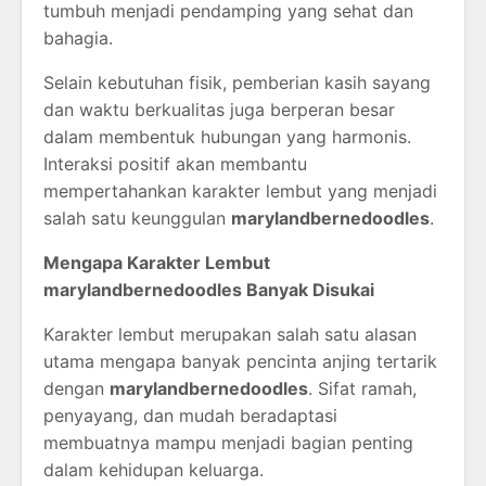
tumbuh menjadi pendamping yang sehat dan
bahagia.
Selain kebutuhan fisik, pemberian kasih sayang
dan waktu berkualitas juga berperan besar
dalam membentuk hubungan yang harmonis.
Interaksi positif akan membantu
mempertahankan karakter lembut yang menjadi
salah satu keunggulan
marylandbernedoodles
.
Mengapa Karakter Lembut
marylandbernedoodles Banyak Disukai
Karakter lembut merupakan salah satu alasan
utama mengapa banyak pencinta anjing tertarik
dengan
marylandbernedoodles
. Sifat ramah,
penyayang, dan mudah beradaptasi
membuatnya mampu menjadi bagian penting
dalam kehidupan keluarga.