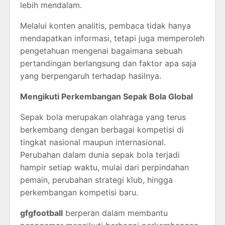
lebih mendalam.
Melalui konten analitis, pembaca tidak hanya
mendapatkan informasi, tetapi juga memperoleh
pengetahuan mengenai bagaimana sebuah
pertandingan berlangsung dan faktor apa saja
yang berpengaruh terhadap hasilnya.
Mengikuti Perkembangan Sepak Bola Global
Sepak bola merupakan olahraga yang terus
berkembang dengan berbagai kompetisi di
tingkat nasional maupun internasional.
Perubahan dalam dunia sepak bola terjadi
hampir setiap waktu, mulai dari perpindahan
pemain, perubahan strategi klub, hingga
perkembangan kompetisi baru.
gfgfootball
berperan dalam membantu