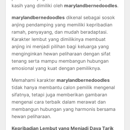
kasih yang dimiliki oleh
marylandbernedoodles
.
marylandbernedoodles
dikenal sebagai sosok
anjing pendamping yang memiliki kepribadian
ramah, penyayang, dan mudah beradaptasi.
Karakter lembut yang dimilikinya membuat
anjing ini menjadi pilihan bagi keluarga yang
menginginkan hewan peliharaan dengan sifat
tenang serta mampu membangun hubungan
emosional yang kuat dengan pemiliknya.
Memahami karakter
marylandbernedoodles
tidak hanya membantu calon pemilik mengenal
sifatnya, tetapi juga memberikan gambaran
mengenai cara terbaik dalam merawat dan
membangun hubungan yang harmonis bersama
hewan peliharaan.
Kepribadian Lembut yang Menjadi Daya Tarik