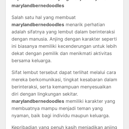
marylandbernedoodles
Salah satu hal yang membuat
marylandbernedoodles
menarik perhatian
adalah sifatnya yang lembut dalam berinteraksi
dengan manusia. Anjing dengan karakter seperti
ini biasanya memiliki kecenderungan untuk lebih
dekat dengan pemilik dan menikmati aktivitas
bersama keluarga.
Sifat lembut tersebut dapat terlihat melalui cara
mereka berkomunikasi, tingkat kesabaran dalam
berinteraksi, serta kemampuan menyesuaikan
diri dengan lingkungan sekitar.
marylandbernedoodles
memiliki karakter yang
membuatnya mampu menjadi teman yang
nyaman, baik bagi individu maupun keluarga.
Kepribadian yang penuh kasih menjadikan anjing