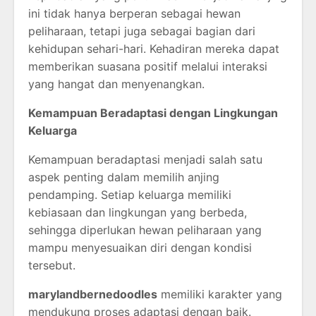
ini tidak hanya berperan sebagai hewan
peliharaan, tetapi juga sebagai bagian dari
kehidupan sehari-hari. Kehadiran mereka dapat
memberikan suasana positif melalui interaksi
yang hangat dan menyenangkan.
Kemampuan Beradaptasi dengan Lingkungan
Keluarga
Kemampuan beradaptasi menjadi salah satu
aspek penting dalam memilih anjing
pendamping. Setiap keluarga memiliki
kebiasaan dan lingkungan yang berbeda,
sehingga diperlukan hewan peliharaan yang
mampu menyesuaikan diri dengan kondisi
tersebut.
marylandbernedoodles
memiliki karakter yang
mendukung proses adaptasi dengan baik.