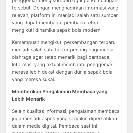
penggemar mengikuti berbagai perkembangan
tersebut. Dengan menghadirkan informasi yang
relevan, platform ini menjadi salah satu sumber
yang dapat membantu pembaca tetap
mengikuti dinamika sepak bola modern.
Kemampuan mengikuti perkembangan terbaru
menjadi salah satu faktor penting bagi media
olahraga agar tetap menarik bagi pembaca.
Informasi yang aktual membantu penggemar
merasa lebih dekat dengan dunia sepak bola
yang mereka sukai.
Memberikan Pengalaman Membaca yang
Lebih Menarik
Selain kualitas informasi, pengalaman membaca
juga menjadi aspek yang semakin diperhatikan
dalam media digital. Pembaca saat ini