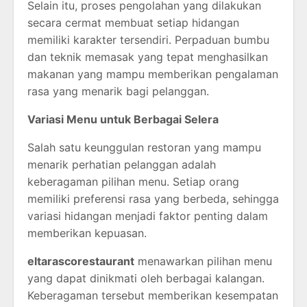
Selain itu, proses pengolahan yang dilakukan
secara cermat membuat setiap hidangan
memiliki karakter tersendiri. Perpaduan bumbu
dan teknik memasak yang tepat menghasilkan
makanan yang mampu memberikan pengalaman
rasa yang menarik bagi pelanggan.
Variasi Menu untuk Berbagai Selera
Salah satu keunggulan restoran yang mampu
menarik perhatian pelanggan adalah
keberagaman pilihan menu. Setiap orang
memiliki preferensi rasa yang berbeda, sehingga
variasi hidangan menjadi faktor penting dalam
memberikan kepuasan.
eltarascorestaurant
menawarkan pilihan menu
yang dapat dinikmati oleh berbagai kalangan.
Keberagaman tersebut memberikan kesempatan