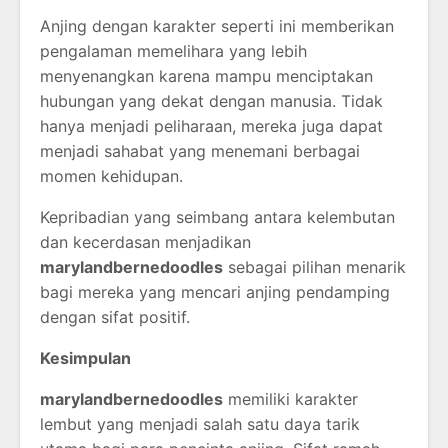
Anjing dengan karakter seperti ini memberikan
pengalaman memelihara yang lebih
menyenangkan karena mampu menciptakan
hubungan yang dekat dengan manusia. Tidak
hanya menjadi peliharaan, mereka juga dapat
menjadi sahabat yang menemani berbagai
momen kehidupan.
Kepribadian yang seimbang antara kelembutan
dan kecerdasan menjadikan
marylandbernedoodles
sebagai pilihan menarik
bagi mereka yang mencari anjing pendamping
dengan sifat positif.
Kesimpulan
marylandbernedoodles
memiliki karakter
lembut yang menjadi salah satu daya tarik