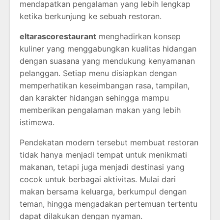
mendapatkan pengalaman yang lebih lengkap
ketika berkunjung ke sebuah restoran.
eltarascorestaurant
menghadirkan konsep
kuliner yang menggabungkan kualitas hidangan
dengan suasana yang mendukung kenyamanan
pelanggan. Setiap menu disiapkan dengan
memperhatikan keseimbangan rasa, tampilan,
dan karakter hidangan sehingga mampu
memberikan pengalaman makan yang lebih
istimewa.
Pendekatan modern tersebut membuat restoran
tidak hanya menjadi tempat untuk menikmati
makanan, tetapi juga menjadi destinasi yang
cocok untuk berbagai aktivitas. Mulai dari
makan bersama keluarga, berkumpul dengan
teman, hingga mengadakan pertemuan tertentu
dapat dilakukan dengan nyaman.