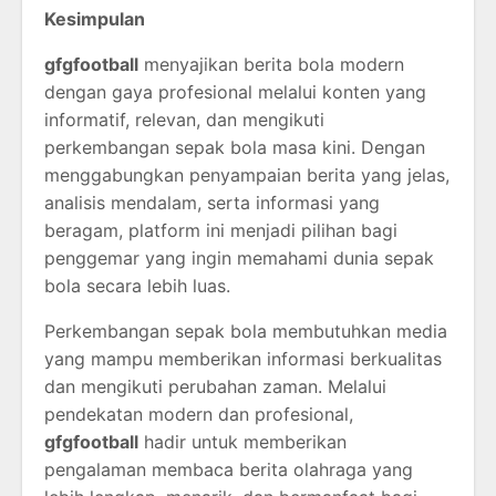
Kesimpulan
gfgfootball
menyajikan berita bola modern
dengan gaya profesional melalui konten yang
informatif, relevan, dan mengikuti
perkembangan sepak bola masa kini. Dengan
menggabungkan penyampaian berita yang jelas,
analisis mendalam, serta informasi yang
beragam, platform ini menjadi pilihan bagi
penggemar yang ingin memahami dunia sepak
bola secara lebih luas.
Perkembangan sepak bola membutuhkan media
yang mampu memberikan informasi berkualitas
dan mengikuti perubahan zaman. Melalui
pendekatan modern dan profesional,
gfgfootball
hadir untuk memberikan
pengalaman membaca berita olahraga yang